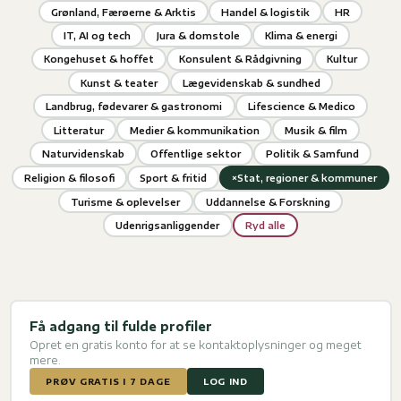
Grønland, Færøerne & Arktis
Handel & logistik
HR
IT, AI og tech
Jura & domstole
Klima & energi
Kongehuset & hoffet
Konsulent & Rådgivning
Kultur
Kunst & teater
Lægevidenskab & sundhed
Landbrug, fødevarer & gastronomi
Lifescience & Medico
Litteratur
Medier & kommunikation
Musik & film
Naturvidenskab
Offentlige sektor
Politik & Samfund
×
Religion & filosofi
Sport & fritid
Stat, regioner & kommuner
Turisme & oplevelser
Uddannelse & Forskning
Udenrigsanliggender
Ryd alle
Få adgang til fulde profiler
Opret en gratis konto for at se kontaktoplysninger og meget
mere.
PRØV GRATIS I 7 DAGE
LOG IND