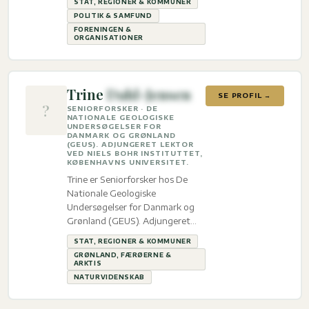
STAT, REGIONER & KOMMUNER
Politik & Samfund og
POLITIK & SAMFUND
Foreningen & organisationer.
FORENINGEN &
ORGANISATIONER
Trine
Dahl-Jensen
SE PROFIL →
?
SENIORFORSKER · DE
NATIONALE GEOLOGISKE
UNDERSØGELSER FOR
DANMARK OG GRØNLAND
(GEUS). ADJUNGERET LEKTOR
VED NIELS BOHR INSTITUTTET,
KØBENHAVNS UNIVERSITET.
Trine er Seniorforsker hos De
Nationale Geologiske
Undersøgelser for Danmark og
Grønland (GEUS). Adjungeret
Lektor ved Niels Bohr Instituttet,
STAT, REGIONER & KOMMUNER
Københavns Universitet. med
GRØNLAND, FÆRØERNE &
ekspertise inden for Stat,
ARKTIS
regioner & kommuner, Grønland,
NATURVIDENSKAB
Færøerne & Arktis og
Naturvidenskab.