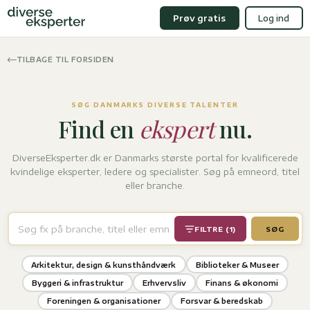
Prøv gratis
Log ind
TILBAGE TIL FORSIDEN
SØG DANMARKS DIVERSE TALENTER
Find en
ekspert
nu.
DiverseEksperter.dk er Danmarks største portal for kvalificerede
kvindelige eksperter, ledere og specialister. Søg på emneord, titel
eller branche.
FILTRE (1)
SØG
Arkitektur, design & kunsthåndværk
Biblioteker & Museer
Byggeri & infrastruktur
Erhvervsliv
Finans & økonomi
Foreningen & organisationer
Forsvar & beredskab