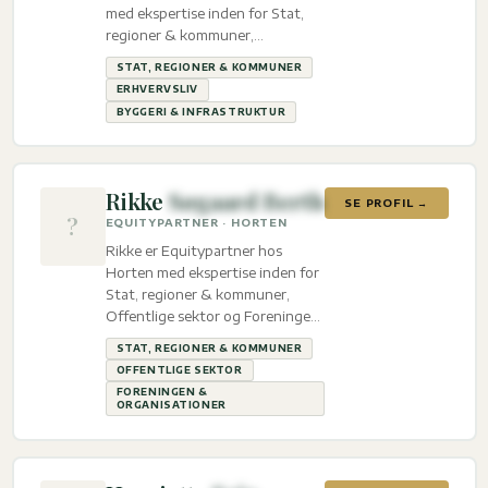
med ekspertise inden for Stat,
regioner & kommuner,
Erhvervsliv og Byggeri &
STAT, REGIONER & KOMMUNER
infrastruktur.
ERHVERVSLIV
BYGGERI & INFRASTRUKTUR
Rikke
Søgaard Berth
SE PROFIL →
?
EQUITYPARTNER · HORTEN
Rikke er Equitypartner hos
Horten med ekspertise inden for
Stat, regioner & kommuner,
Offentlige sektor og Foreningen
& organisationer.
STAT, REGIONER & KOMMUNER
OFFENTLIGE SEKTOR
FORENINGEN &
ORGANISATIONER