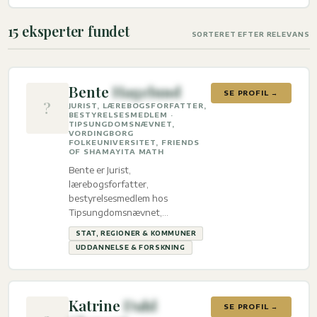
15 eksperter fundet
SORTERET EFTER RELEVANS
Bente
Hagelund
SE PROFIL →
?
JURIST, LÆREBOGSFORFATTER,
BESTYRELSESMEDLEM ·
TIPSUNGDOMSNÆVNET,
VORDINGBORG
FOLKEUNIVERSITET, FRIENDS
OF SHAMAYITA MATH
Bente er Jurist,
lærebogsforfatter,
bestyrelsesmedlem hos
Tipsungdomsnævnet,
Vordingborg Folkeuniversitet,
STAT, REGIONER & KOMMUNER
Friends of Shamayita Math med
UDDANNELSE & FORSKNING
ekspertise inden for Stat,
regioner & kommuner og
Uddannelse & Forskning.
Katrine
Dahl
SE PROFIL →