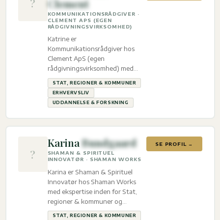
?
Clement
KOMMUNIKATIONSRÅDGIVER ·
CLEMENT APS (EGEN
RÅDGIVNINGSVIRKSOMHED)
Katrine er
Kommunikationsrådgiver hos
Clement ApS (egen
rådgivningsvirksomhed) med
ekspertise inden for Stat,
STAT, REGIONER & KOMMUNER
regioner & kommuner,
ERHVERVSLIV
Erhvervsliv og Uddannelse &
UDDANNELSE & FORSKNING
Forskning.
Karina
Bundgaard
SE PROFIL →
?
SHAMAN & SPIRITUEL
INNOVATØR · SHAMAN WORKS
Karina er Shaman & Spirituel
Innovatør hos Shaman Works
med ekspertise inden for Stat,
regioner & kommuner og
Foreningen & organisationer.
STAT, REGIONER & KOMMUNER