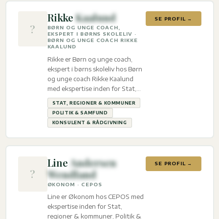
Rikke
Kaalund
SE PROFIL →
?
BØRN OG UNGE COACH,
EKSPERT I BØRNS SKOLELIV ·
BØRN OG UNGE COACH RIKKE
KAALUND
Rikke er Børn og unge coach,
ekspert i børns skoleliv hos Børn
og unge coach Rikke Kaalund
med ekspertise inden for Stat,
regioner & kommuner, Politik &
STAT, REGIONER & KOMMUNER
Samfund og Konsulent &
POLITIK & SAMFUND
Rådgivning.
KONSULENT & RÅDGIVNING
Line
Andersen
SE PROFIL →
?
Wendland
ØKONOM · CEPOS
Line er Økonom hos CEPOS med
ekspertise inden for Stat,
regioner & kommuner, Politik &