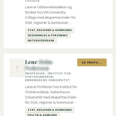
COLLEGE
Lene er Uddannelsesdekan og
forsker hos VIA University
College med ekspertise inden for
Stat, regioner & kommuner,
Uddannelse & Forskning og
STAT, REGIONER & KOMMUNER
Naturvidenskab.
UDDANNELSE & FORSKNING
NATURVIDENSKAB
Lene
Holm
SE PROFIL →
?
Pedersen
PROFESSOR · INSTITUT FOR
STATSKUNDSKAB,
KØBENHAVNS UNIVERSITET
Lene er Professor hos Institut for
Statskundskab, Københavns
Universitet med ekspertise inden
for Stat, regioner & kommuner
og Politik & Samfund.
STAT, REGIONER & KOMMUNER
POLITIK & SAMFUND