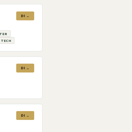
DI →
ATER
& TECH
DI →
DI →