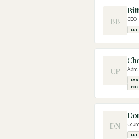
Bit
BB
CEO, 
ERH
Cha
CP
Adm. 
LAN
FOR
Dor
DN
Count
ERH