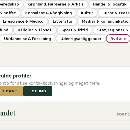
 beredskab
Grønland, Færøerne & Arktis
Handel & logistik
& hoffet
Konsulent & Rådgivning
Kultur
Kunst & teate
Lifescience & Medico
Litteratur
Medier & kommunikatio
mfund
Religion & filosofi
Sport & fritid
Stat, regioner 
Uddannelse & Forskning
Udenrigsanliggender
Ryd alle
fulde profiler
konto for at se kontaktoplysninger og meget mere.
I 7 DAGE
LOG IND
fundet
SORTE