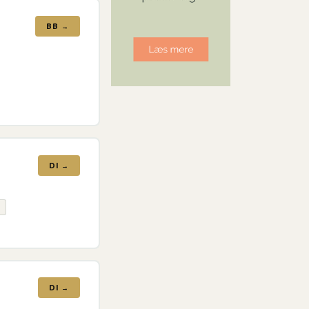
BB →
DI →
DI →