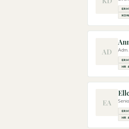
KD
ERH
KON
Ann
AD
Adm. 
ERH
HR 
Ell
EA
Senio
ERH
HR 