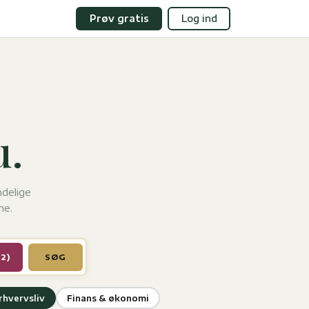
Prøv gratis
Log ind
.
ndelige
he.
(2)
SØG
rhvervsliv
Finans & økonomi