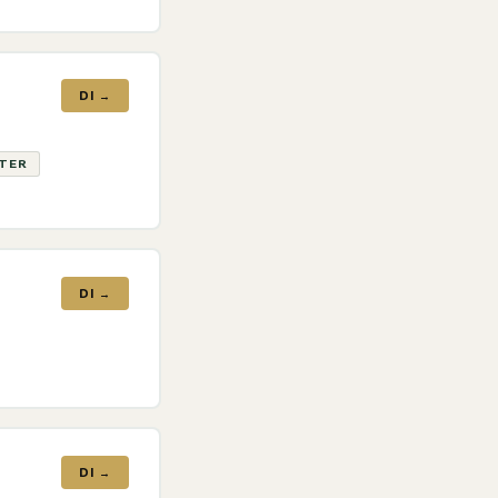
DI →
ATER
DI →
DI →