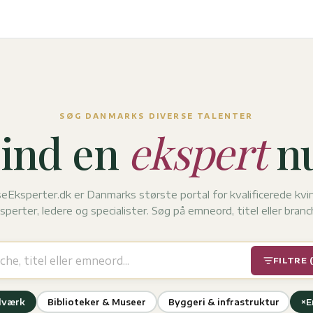
SØG DANMARKS DIVERSE TALENTER
ind en
ekspert
nu
eEksperter.dk er Danmarks største portal for kvalificerede kvi
sperter, ledere og specialister. Søg på emneord, titel eller branc
FILTRE 
×
dværk
Biblioteker & Museer
Byggeri & infrastruktur
E