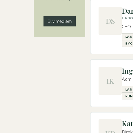
Dan
DS
LABO
CEO
LAN
BYG
Ing
IK
Adm. 
LAN
KUN
Ka
Dire