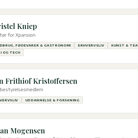
istel Kniep
tør for Xpansion
DBRUG, FØDEVARER & GASTRONOMI
ERHVERVSLIV
KUNST & TE
AI OG TECH
n Frithiof Kristoffersen
. bestyrelsesmedlem
VERVSLIV
UDDANNELSE & FORSKNING
ian Mogensen