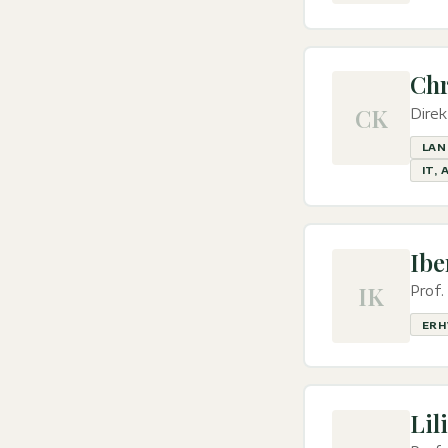
Chr
CK
Direk
LAN
IT, 
Ibe
IK
Prof
ERH
Lil