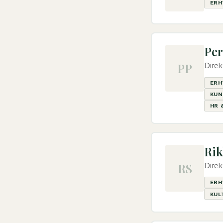
ERH
Per
PP
Direk
ERH
KUN
HR 
Rik
RS
Direk
ERH
KUL