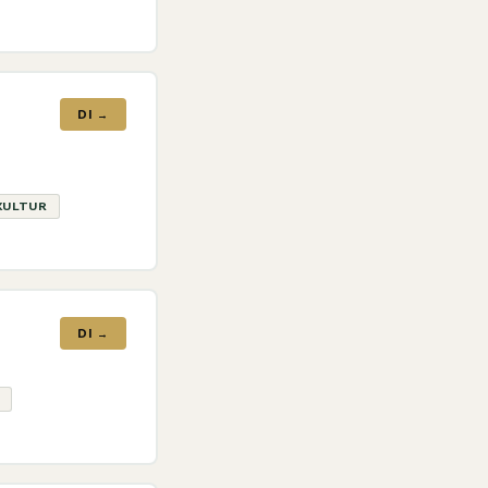
DI →
KULTUR
DI →