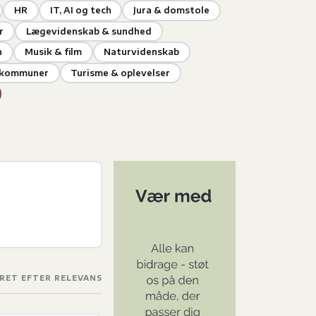
HR
IT, AI og tech
Jura & domstole
r
Lægevidenskab & sundhed
n
Musik & film
Naturvidenskab
& kommuner
Turisme & oplevelser
RET EFTER RELEVANS