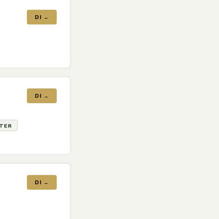
DI →
DI →
ATER
DI →