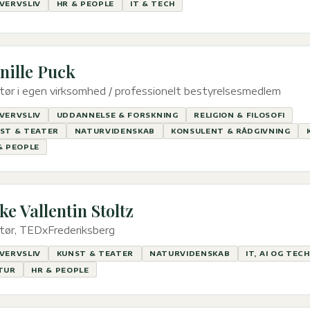
VERVSLIV
HR & PEOPLE
IT & TECH
nille Puck
tør i egen virksomhed / professionelt bestyrelsesmedlem
VERVSLIV
UDDANNELSE & FORSKNING
RELIGION & FILOSOFI
ST & TEATER
NATURVIDENSKAB
KONSULENT & RÅDGIVNING
& PEOPLE
ke Vallentin Stoltz
tør, TEDxFrederiksberg
VERVSLIV
KUNST & TEATER
NATURVIDENSKAB
IT, AI OG TECH
TUR
HR & PEOPLE