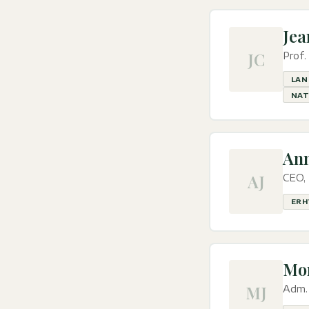
Jea
JC
Prof
LAN
NAT
Ann
AJ
CEO,
ERH
Mon
MJ
Adm. 