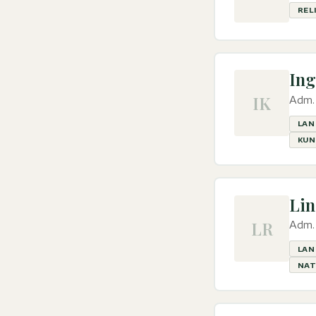
REL
Ing
IK
Adm. 
LAN
KUN
Lin
LR
Adm. 
LAN
NAT