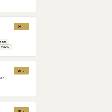
DI →
ATER
& TECH
DI →
ark
DI →