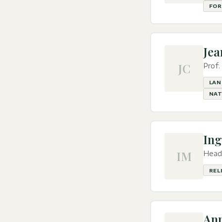
FOR
Jea
JC
Prof
LAN
NAT
Ing
IM
Head
REL
Ann