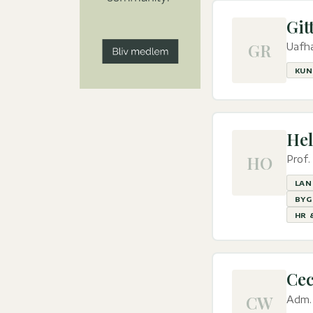
Git
GR
Uafhæ
KUN
Hel
HO
Prof
LAN
BYG
HR 
Cec
CW
Adm. 