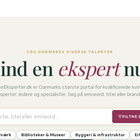
SØG DANMARKS DIVERSE TALENTER
ind en
ekspert
nu
eEksperter.dk er Danmarks største portal for kvalificerede kvi
sperter, ledere og specialister. Søg på emneord, titel eller branc
FILTRE 
dværk
Biblioteker & Museer
Byggeri & infrastruktur
Er