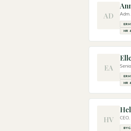
Ann
AD
Adm. 
ERH
HR 
Ell
EA
Senio
ERH
HR 
Hel
HV
CEO, 
BYG