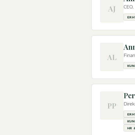
AJ
CEO,
ERH
Ann
AL
Finan
KUN
Per
PP
Direk
ERH
KUN
HR 