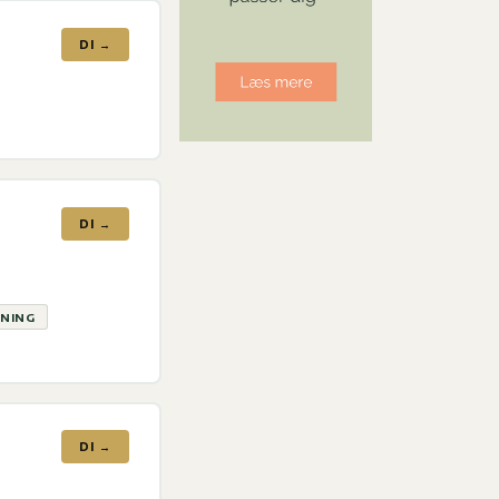
DI →
DI →
VNING
DI →