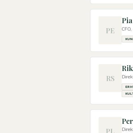
Pia
PE
CFO,
KUN
Rik
RS
Direk
ERH
KUL
Per
PL
Direk