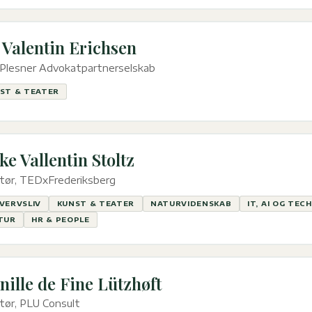
 Valentin Erichsen
 Plesner Advokatpartnerselskab
ST & TEATER
ke Vallentin Stoltz
tør, TEDxFrederiksberg
VERVSLIV
KUNST & TEATER
NATURVIDENSKAB
IT, AI OG TECH
TUR
HR & PEOPLE
nille de Fine Lützhøft
tør, PLU Consult