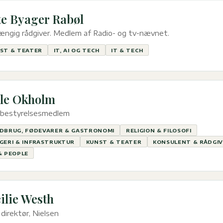
te Byager Rabøl
ngig rådgiver. Medlem af Radio- og tv-nævnet.
ST & TEATER
IT, AI OG TECH
IT & TECH
le Okholm
. bestyrelsesmedlem
DBRUG, FØDEVARER & GASTRONOMI
RELIGION & FILOSOFI
GERI & INFRASTRUKTUR
KUNST & TEATER
KONSULENT & RÅDGI
& PEOPLE
ilie Westh
direktør, Nielsen