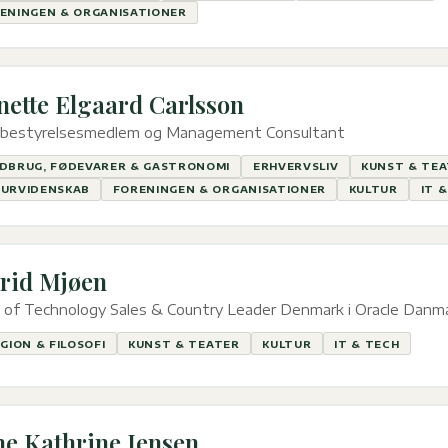
ENINGEN & ORGANISATIONER
nette Elgaard Carlsson
. bestyrelsesmedlem og Management Consultant
DBRUG, FØDEVARER & GASTRONOMI
ERHVERVSLIV
KUNST & TE
URVIDENSKAB
FORENINGEN & ORGANISATIONER
KULTUR
IT 
rid Mjøen
 of Technology Sales & Country Leader Denmark i Oracle Danm
IGION & FILOSOFI
KUNST & TEATER
KULTUR
IT & TECH
e Kathrine Jensen