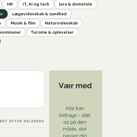
HR
IT, AI og tech
Jura & domstole
er
Lægevidenskab & sundhed
n
Musik & film
Naturvidenskab
& kommuner
Turisme & oplevelser
RET EFTER RELEVANS