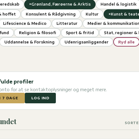
×
beredskab
Grønland, Færøerne & Arktis
Handel & logistik
×
 hoffet
Konsulent & Rådgivning
Kultur
Kunst & teat
Lifescience & Medico
Litteratur
Medier & kommunikatio
mfund
Religion & filosofi
Sport & fritid
Stat, regioner 
Uddannelse & Forskning
Udenrigsanliggender
Ryd alle
fulde profiler
konto for at se kontaktoplysninger og meget mere.
I 7 DAGE
LOG IND
fundet
SORTE