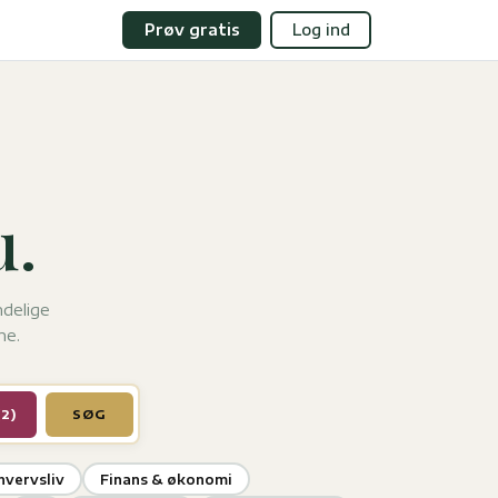
Prøv gratis
Log ind
.
ndelige
he.
(2)
SØG
hvervsliv
Finans & økonomi