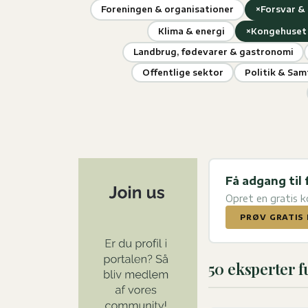
×
Foreningen & organisationer
Forsvar &
×
Klima & energi
Kongehuset 
Landbrug, fødevarer & gastronomi
Offentlige sektor
Politik & Sa
Få adgang til 
Opret en gratis 
PRØV GRATIS 
50 eksperter 