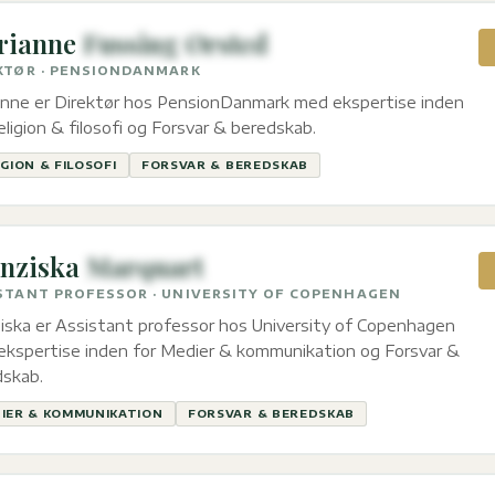
rianne
Fussing Ørsted
KTØR · PENSIONDANMARK
anne er Direktør hos PensionDanmark med ekspertise inden
eligion & filosofi og Forsvar & beredskab.
IGION & FILOSOFI
FORSVAR & BEREDSKAB
nziska
Marquart
STANT PROFESSOR · UNIVERSITY OF COPENHAGEN
iska er Assistant professor hos University of Copenhagen
kspertise inden for Medier & kommunikation og Forsvar &
dskab.
IER & KOMMUNIKATION
FORSVAR & BEREDSKAB