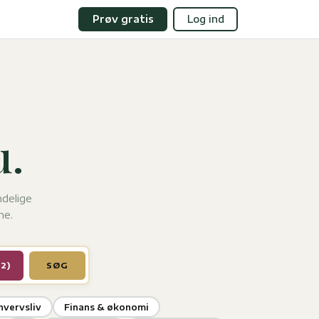
Prøv gratis
Log ind
.
ndelige
he.
(2)
SØG
hvervsliv
Finans & økonomi