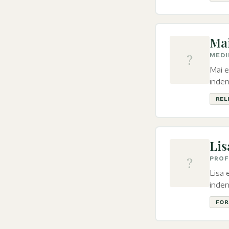
Ma
?
MEDI
Mai e
inden
REL
Lis
?
PROF
Lisa 
inden
FOR