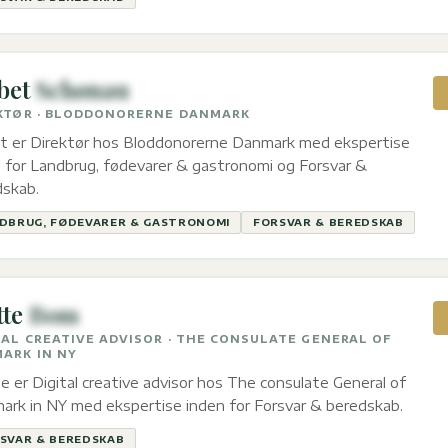
bet
Schønau
KTØR · BLODDONORERNE DANMARK
et er Direktør hos Bloddonorerne Danmark med ekspertise
 for Landbrug, fødevarer & gastronomi og Forsvar &
dskab.
DBRUG, FØDEVARER & GASTRONOMI
FORSVAR & BEREDSKAB
te
Bom
TAL CREATIVE ADVISOR · THE CONSULATE GENERAL OF
ARK IN NY
 er Digital creative advisor hos The consulate General of
rk in NY med ekspertise inden for Forsvar & beredskab.
SVAR & BEREDSKAB