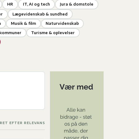
HR
IT, AI og tech
Jura & domstole
er
Lægevidenskab & sundhed
n
Musik & film
Naturvidenskab
& kommuner
Turisme & oplevelser
RET EFTER RELEVANS