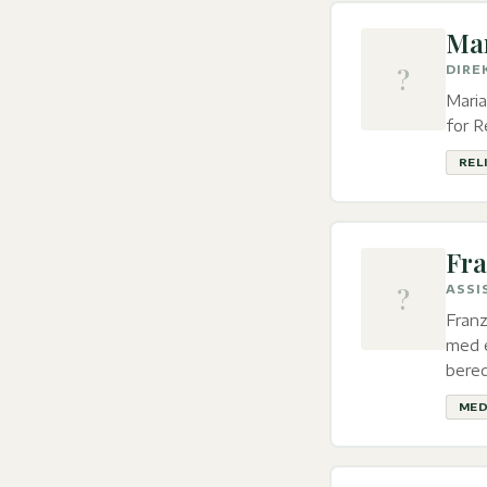
Ma
?
DIRE
Mari
for R
REL
Fra
?
ASSI
Franz
med e
bere
MED