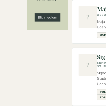
Ma
?
ASSO
Maja 
Udenr
UDE
Sig
?
SENI
STUD
Signe
Studi
Udenr
POL
FOR