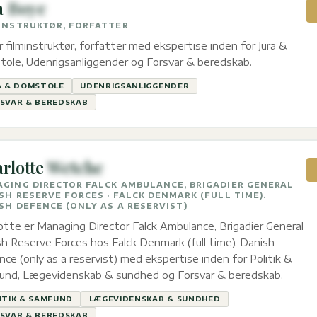
a
Boye
INSTRUKTØR, FORFATTER
er filminstruktør, forfatter med ekspertise inden for Jura &
ole, Udenrigsanliggender og Forsvar & beredskab.
A & DOMSTOLE
UDENRIGSANLIGGENDER
SVAR & BEREDSKAB
rlotte
Wetche
GING DIRECTOR FALCK AMBULANCE, BRIGADIER GENERAL
SH RESERVE FORCES · FALCK DENMARK (FULL TIME).
SH DEFENCE (ONLY AS A RESERVIST)
otte er Managing Director Falck Ambulance, Brigadier General
h Reserve Forces hos Falck Denmark (full time). Danish
ce (only as a reservist) med ekspertise inden for Politik &
und, Lægevidenskab & sundhed og Forsvar & beredskab.
ITIK & SAMFUND
LÆGEVIDENSKAB & SUNDHED
SVAR & BEREDSKAB