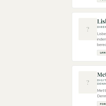
Lis
?
DIRE
Lisb
inden
bere
LAN
Met
?
DIGI
DENM
Mette
Denma
FOR