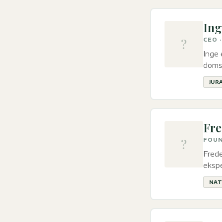
Ing
?
CEO 
Inge 
doms
JUR
Fre
?
FOUN
Frede
ekspe
NAT