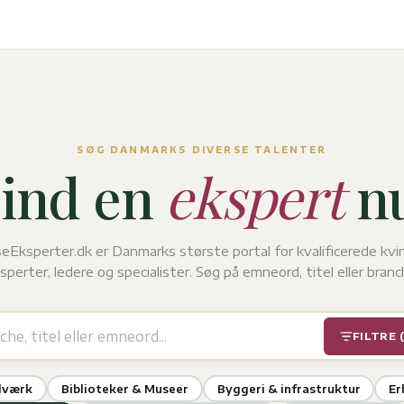
SØG DANMARKS DIVERSE TALENTER
ind en
ekspert
nu
eEksperter.dk er Danmarks største portal for kvalificerede kvi
sperter, ledere og specialister. Søg på emneord, titel eller branc
FILTRE 
dværk
Biblioteker & Museer
Byggeri & infrastruktur
Er