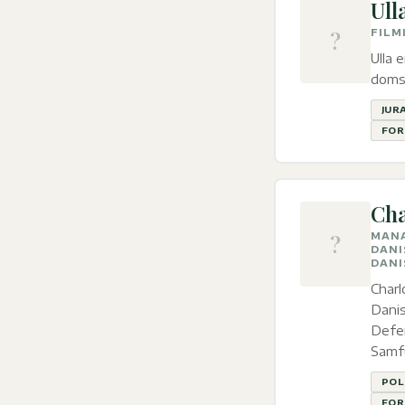
Ull
?
FILM
Ulla 
domst
JUR
FOR
Cha
?
MANA
DANI
DANI
Charl
Danis
Defen
Samf
POL
FOR