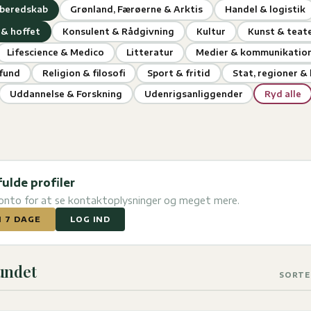
 beredskab
Grønland, Færøerne & Arktis
Handel & logistik
& hoffet
Konsulent & Rådgivning
Kultur
Kunst & teat
Lifescience & Medico
Litteratur
Medier & kommunikatio
mfund
Religion & filosofi
Sport & fritid
Stat, regioner 
Uddannelse & Forskning
Udenrigsanliggender
Ryd alle
fulde profiler
konto for at se kontaktoplysninger og meget mere.
I 7 DAGE
LOG IND
fundet
SORTE