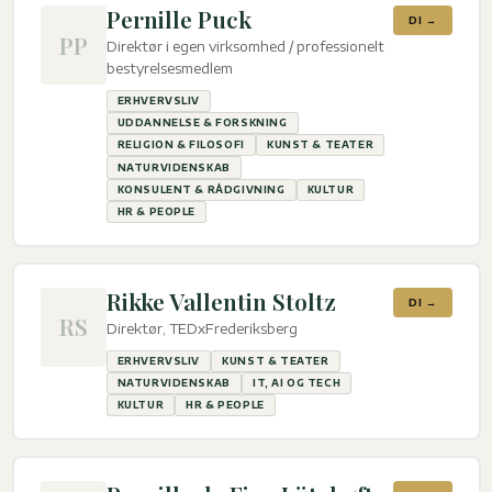
Pernille Puck
DI →
PP
Direktør i egen virksomhed / professionelt
bestyrelsesmedlem
ERHVERVSLIV
UDDANNELSE & FORSKNING
RELIGION & FILOSOFI
KUNST & TEATER
NATURVIDENSKAB
KONSULENT & RÅDGIVNING
KULTUR
HR & PEOPLE
Rikke Vallentin Stoltz
DI →
RS
Direktør, TEDxFrederiksberg
ERHVERVSLIV
KUNST & TEATER
NATURVIDENSKAB
IT, AI OG TECH
KULTUR
HR & PEOPLE