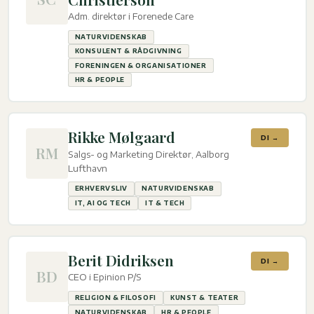
Adm. direktør i Forenede Care
NATURVIDENSKAB
KONSULENT & RÅDGIVNING
FORENINGEN & ORGANISATIONER
HR & PEOPLE
Rikke Mølgaard
DI →
RM
Salgs- og Marketing Direktør, Aalborg
Lufthavn
ERHVERVSLIV
NATURVIDENSKAB
IT, AI OG TECH
IT & TECH
Berit Didriksen
DI →
BD
CEO i Epinion P/S
RELIGION & FILOSOFI
KUNST & TEATER
NATURVIDENSKAB
HR & PEOPLE