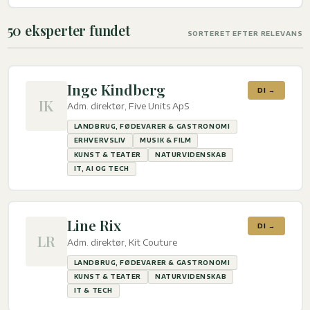
50 eksperter fundet
SORTERET EFTER RELEVANS
Inge Kindberg
DI →
IK
Adm. direktør, Five Units ApS
LANDBRUG, FØDEVARER & GASTRONOMI
ERHVERVSLIV
MUSIK & FILM
KUNST & TEATER
NATURVIDENSKAB
IT, AI OG TECH
Line Rix
DI →
LR
Adm. direktør, Kit Couture
LANDBRUG, FØDEVARER & GASTRONOMI
KUNST & TEATER
NATURVIDENSKAB
IT & TECH