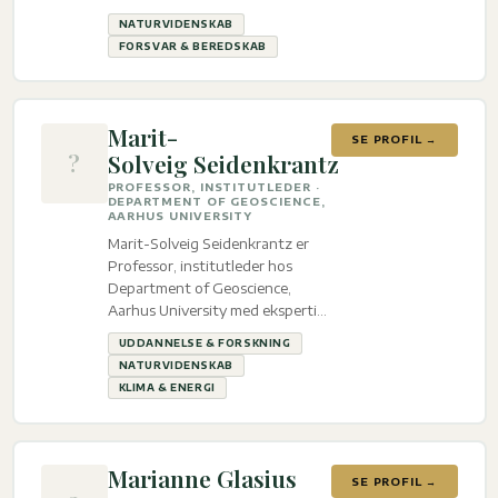
beredskab.
NATURVIDENSKAB
FORSVAR & BEREDSKAB
Marit-
SE PROFIL →
?
Solveig Seidenkrantz
PROFESSOR, INSTITUTLEDER ·
DEPARTMENT OF GEOSCIENCE,
AARHUS UNIVERSITY
Marit-Solveig Seidenkrantz er
Professor, institutleder hos
Department of Geoscience,
Aarhus University med ekspertise
inden for Uddannelse &
UDDANNELSE & FORSKNING
Forskning, Naturvidenskab og
NATURVIDENSKAB
Klima & energi.
KLIMA & ENERGI
Marianne Glasius
SE PROFIL →