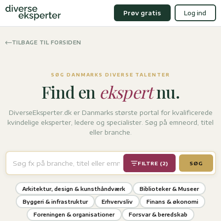
Prøv gratis
Log ind
TILBAGE TIL FORSIDEN
SØG DANMARKS DIVERSE TALENTER
Find en
ekspert
nu.
DiverseEksperter.dk er Danmarks største portal for kvalificerede
kvindelige eksperter, ledere og specialister. Søg på emneord, titel
eller branche.
FILTRE (2)
SØG
Arkitektur, design & kunsthåndværk
Biblioteker & Museer
Byggeri & infrastruktur
Erhvervsliv
Finans & økonomi
Foreningen & organisationer
Forsvar & beredskab