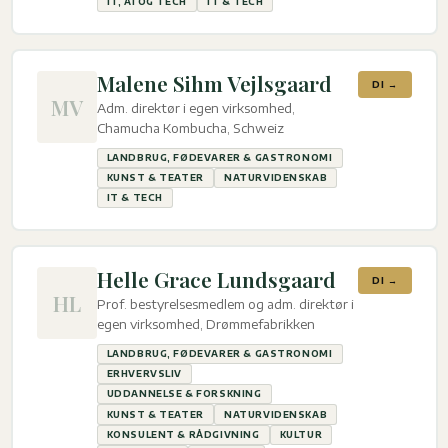
IT, AI OG TECH
IT & TECH
Malene Sihm Vejlsgaard
DI →
MV
Adm. direktør i egen virksomhed,
Chamucha Kombucha, Schweiz
LANDBRUG, FØDEVARER & GASTRONOMI
KUNST & TEATER
NATURVIDENSKAB
IT & TECH
Helle Grace Lundsgaard
DI →
HL
Prof. bestyrelsesmedlem og adm. direktør i
egen virksomhed, Drømmefabrikken
LANDBRUG, FØDEVARER & GASTRONOMI
ERHVERVSLIV
UDDANNELSE & FORSKNING
KUNST & TEATER
NATURVIDENSKAB
KONSULENT & RÅDGIVNING
KULTUR