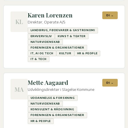
Karen Lorenzen
DI →
KL
Direktør, Operate A/S
LANDBRUG, FØDEVARER & GASTRONOMI
ERHVERVSLIV
KUNST & TEATER
NATURVIDENSKAB
FORENINGEN & ORGANISATIONER
IT, AI OG TECH
KULTUR
HR & PEOPLE
IT & TECH
Mette Aagaard
DI →
MA
Udviklingsdirektør i Slagelse Kommune
UDDANNELSE & FORSKNING
NATURVIDENSKAB
KONSULENT & RÅDGIVNING
FORENINGEN & ORGANISATIONER
HR & PEOPLE