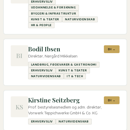
ERHVERVSLIV
UDDANNELSE & FORSKNING
BYGGERI & INFRASTRUKTUR
KUNST & TEATER
NATURVIDENSKAB
HR & PEOPLE
Bodil Ibsen
DI →
BI
Direktør, Nørgård Mikkelsen
LANDBRUG, FØDEVARER & GASTRONOMI
ERHVERVSLIV
KUNST & TEATER
NATURVIDENSKAB
IT & TECH
Kirstine Seitzberg
DI →
KS
Prof. bestyrelsesmedlem og adm. direktør,
Vorwerk Teppichwerke GmbH & Co. KG
ERHVERVSLIV
NATURVIDENSKAB