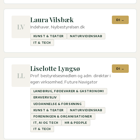
Laura Vilsbæk
DI →
LV
Indehaver, Nyibestyrelsen.dk
KUNST & TEATER
NATURVIDENSKAB
IT & TECH
Liselotte Lyngsø
DI →
LL
Prof. bestyrelsesmedlem og adm. direktør i
egen virksomhed, Future Navigator
LANDBRUG, FØDEVARER & GASTRONOMI
ERHVERVSLIV
UDDANNELSE & FORSKNING
KUNST & TEATER
NATURVIDENSKAB
FORENINGEN & ORGANISATIONER
IT, AI OG TECH
HR & PEOPLE
IT & TECH