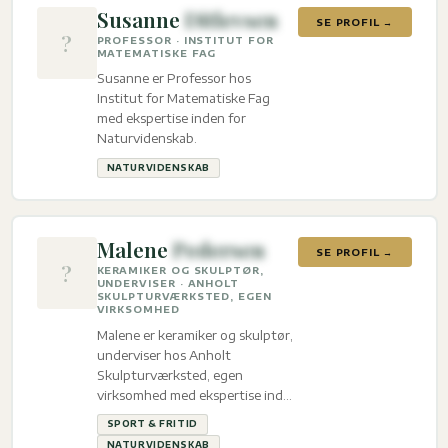
Susanne
Ditlevsen
SE PROFIL →
?
PROFESSOR · INSTITUT FOR
MATEMATISKE FAG
Susanne er Professor hos
Institut for Matematiske Fag
med ekspertise inden for
Naturvidenskab.
NATURVIDENSKAB
Malene
Pedersen
SE PROFIL →
?
KERAMIKER OG SKULPTØR,
UNDERVISER · ANHOLT
SKULPTURVÆRKSTED, EGEN
VIRKSOMHED
Malene er keramiker og skulptør,
underviser hos Anholt
Skulpturværksted, egen
virksomhed med ekspertise inden
for Sport & fritid og
SPORT & FRITID
Naturvidenskab.
NATURVIDENSKAB