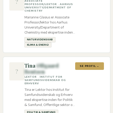
?
ASSOCIATE
PROFESSOR/LEKTOR · AARHUS
UNIVERSITY/DEPARTMENT OF
CHEMISTRY
Marianne Glasius er Associate
Professor/lektor hos Aarhus
University/Department of
Chemistry med ekspertise inden
for Naturvidenskab og Klima &
NATURVIDENSKAB
energi.
KLIMA & ENERGI
Tina
Øllgaard
SE PROFIL →
?
Bentzen
LEKTOR · INSTITUT FOR
SAMFUNDSVIDENSKAB OG
ERHVERV
Tina er Lektor hos Institut for
Samfundsvidenskab og Erhverv
med ekspertise inden for Politik
& Samfund, Offentlige sektor og
Konsulent & Rådgivning.
POLITIK & SAMFUND