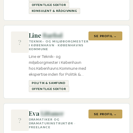
OFFENTLIGE SEKTOR
KONSULENT & RÅDGIVNING
Line
Barfod
SE PROFIL →
?
TEKNIK- OG MILJØBORGMESTER
I KØBENHAVN · KØBENHAVNS
KOMMUNE
Line er Teknik- og
miljøborgmester i København
hos Københavns Kommune med
ekspertise inden for Politik &
Samfund og Offentlige sektor.
POLITIK & SAMFUND
OFFENTLIGE SEKTOR
Eva
Littauer
SE PROFIL →
?
DRAMATIKER OG
DRAMATURINSTRUKTØR ·
FREELANCE