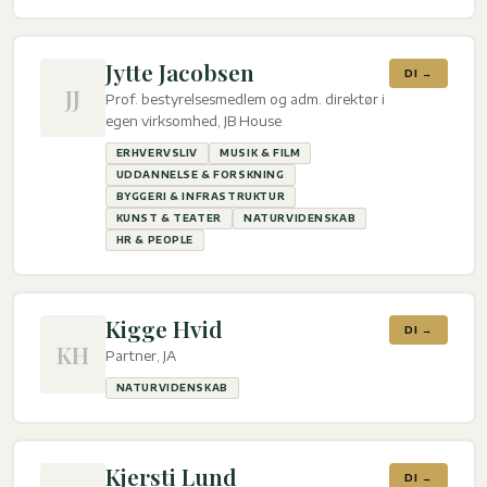
Jytte Jacobsen
DI →
JJ
Prof. bestyrelsesmedlem og adm. direktør i
egen virksomhed, JB House
ERHVERVSLIV
MUSIK & FILM
UDDANNELSE & FORSKNING
BYGGERI & INFRASTRUKTUR
KUNST & TEATER
NATURVIDENSKAB
HR & PEOPLE
Kigge Hvid
DI →
KH
Partner, JA
NATURVIDENSKAB
Kjersti Lund
DI →