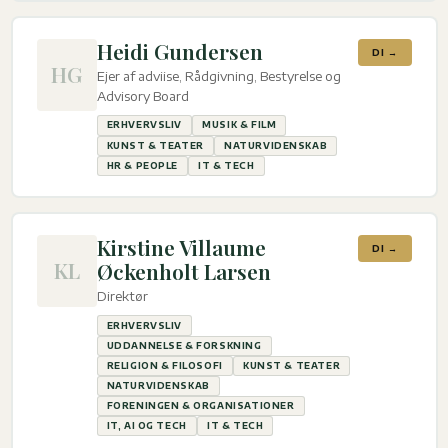
Heidi Gundersen
DI →
HG
Ejer af adviise, Rådgivning, Bestyrelse og
Advisory Board
ERHVERVSLIV
MUSIK & FILM
KUNST & TEATER
NATURVIDENSKAB
HR & PEOPLE
IT & TECH
Kirstine Villaume
DI →
KL
Øckenholt Larsen
Direktør
ERHVERVSLIV
UDDANNELSE & FORSKNING
RELIGION & FILOSOFI
KUNST & TEATER
NATURVIDENSKAB
FORENINGEN & ORGANISATIONER
IT, AI OG TECH
IT & TECH