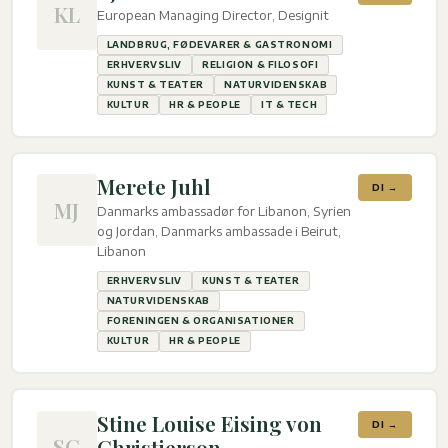
KL
European Managing Director, Designit
LANDBRUG, FØDEVARER & GASTRONOMI
ERHVERVSLIV
RELIGION & FILOSOFI
KUNST & TEATER
NATURVIDENSKAB
KULTUR
HR & PEOPLE
IT & TECH
Merete Juhl
DI →
MJ
Danmarks ambassadør for Libanon, Syrien
og Jordan, Danmarks ambassade i Beirut,
Libanon
ERHVERVSLIV
KUNST & TEATER
NATURVIDENSKAB
FORENINGEN & ORGANISATIONER
KULTUR
HR & PEOPLE
Stine Louise Eising von
DI →
SC
Christierson