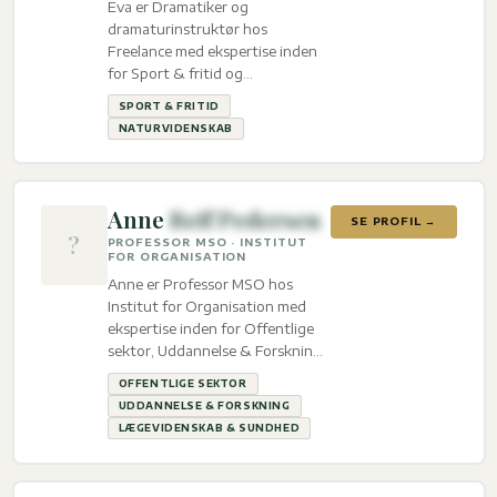
Eva er Dramatiker og
dramaturinstruktør hos
Freelance med ekspertise inden
for Sport & fritid og
Naturvidenskab.
SPORT & FRITID
NATURVIDENSKAB
Anne
Reff Pedersen
SE PROFIL →
?
PROFESSOR MSO · INSTITUT
FOR ORGANISATION
Anne er Professor MSO hos
Institut for Organisation med
ekspertise inden for Offentlige
sektor, Uddannelse & Forskning
og Lægevidenskab & sundhed.
OFFENTLIGE SEKTOR
UDDANNELSE & FORSKNING
LÆGEVIDENSKAB & SUNDHED