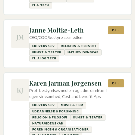
IT & TECH
Janne Moltke-Leth
DI →
JM
CEO/COO/bestyrelsesmedlem
ERHVERVSLIV
RELIGION & FILOSOFI
KUNST & TEATER
NATURVIDENSKAB
IT, AI OG TECH
Karen Jarman Jørgensen
DI →
KJ
Prof. bestyrelsesmedlem og adm. direktør i
egen virksomhed, Cost and benefit Aps
ERHVERVSLIV
MUSIK & FILM
UDDANNELSE & FORSKNING
RELIGION & FILOSOFI
KUNST & TEATER
NATURVIDENSKAB
FORENINGEN & ORGANISATIONER