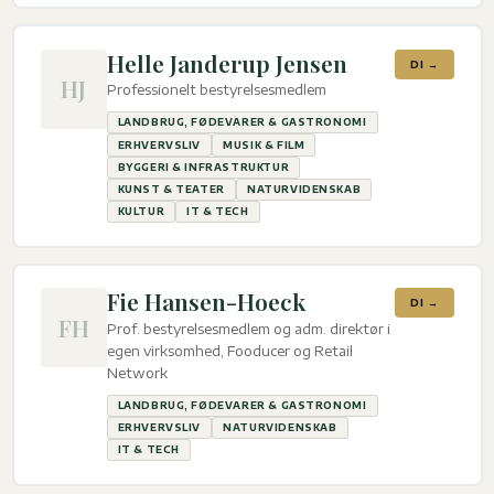
Helle Janderup Jensen
DI →
HJ
Professionelt bestyrelsesmedlem
LANDBRUG, FØDEVARER & GASTRONOMI
ERHVERVSLIV
MUSIK & FILM
BYGGERI & INFRASTRUKTUR
KUNST & TEATER
NATURVIDENSKAB
KULTUR
IT & TECH
Fie Hansen-Hoeck
DI →
FH
Prof. bestyrelsesmedlem og adm. direktør i
egen virksomhed, Fooducer og Retail
Network
LANDBRUG, FØDEVARER & GASTRONOMI
ERHVERVSLIV
NATURVIDENSKAB
IT & TECH