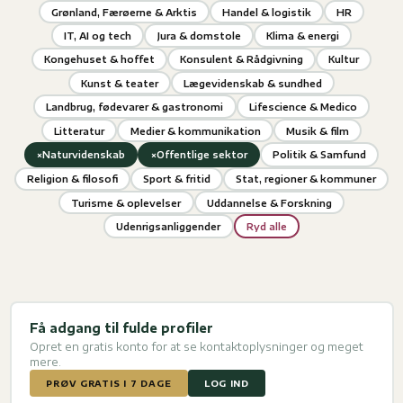
Grønland, Færøerne & Arktis
Handel & logistik
HR
IT, AI og tech
Jura & domstole
Klima & energi
Kongehuset & hoffet
Konsulent & Rådgivning
Kultur
Kunst & teater
Lægevidenskab & sundhed
Landbrug, fødevarer & gastronomi
Lifescience & Medico
Litteratur
Medier & kommunikation
Musik & film
×
×
Naturvidenskab
Offentlige sektor
Politik & Samfund
Religion & filosofi
Sport & fritid
Stat, regioner & kommuner
Turisme & oplevelser
Uddannelse & Forskning
Udenrigsanliggender
Ryd alle
Få adgang til fulde profiler
Opret en gratis konto for at se kontaktoplysninger og meget
mere.
PRØV GRATIS I 7 DAGE
LOG IND