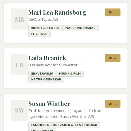
Mari Lea Randsborg
DI →
MR
CEO, e-Types A/S
KUNST & TEATER
NATURVIDENSKAB
IT & TECH
Laila Branick
DI →
LB
Business Advisor & Investor
ERHVERVSLIV
MUSIK & FILM
NATURVIDENSKAB
Susan Winther
DI →
SW
Prof. bestyrelsesmedlem og adm. direktør i
egen virksomhed, Susan Winther A/S
LANDBRUG, FØDEVARER & GASTRONOMI
ERHVERVSLIV