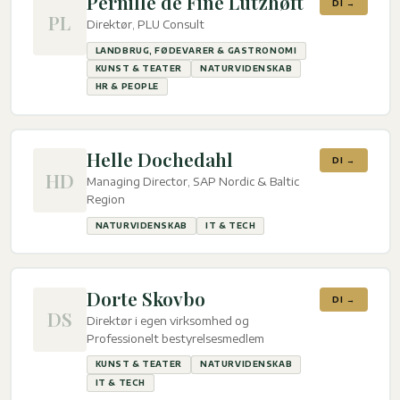
Pernille de Fine Lützhøft
DI →
PL
Direktør, PLU Consult
LANDBRUG, FØDEVARER & GASTRONOMI
KUNST & TEATER
NATURVIDENSKAB
HR & PEOPLE
Helle Dochedahl
DI →
HD
Managing Director, SAP Nordic & Baltic
Region
NATURVIDENSKAB
IT & TECH
Dorte Skovbo
DI →
DS
Direktør i egen virksomhed og
Professionelt bestyrelsesmedlem
KUNST & TEATER
NATURVIDENSKAB
IT & TECH