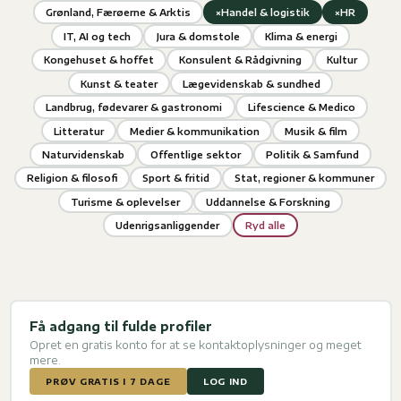
×
×
Grønland, Færøerne & Arktis
Handel & logistik
HR
IT, AI og tech
Jura & domstole
Klima & energi
Kongehuset & hoffet
Konsulent & Rådgivning
Kultur
Kunst & teater
Lægevidenskab & sundhed
Landbrug, fødevarer & gastronomi
Lifescience & Medico
Litteratur
Medier & kommunikation
Musik & film
Naturvidenskab
Offentlige sektor
Politik & Samfund
Religion & filosofi
Sport & fritid
Stat, regioner & kommuner
Turisme & oplevelser
Uddannelse & Forskning
Udenrigsanliggender
Ryd alle
Få adgang til fulde profiler
Opret en gratis konto for at se kontaktoplysninger og meget
mere.
PRØV GRATIS I 7 DAGE
LOG IND