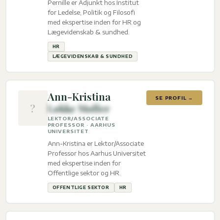
Pernille er Adjunkt hos Institut
for Ledelse, Politik og Filosofi
med ekspertise inden for HR og
Lægevidenskab & sundhed.
HR
LÆGEVIDENSKAB & SUNDHED
Ann-Kristina
SE PROFIL →
?
Løkke Møller
LEKTOR/ASSOCIATE
PROFESSOR · AARHUS
UNIVERSITET
Ann-Kristina er Lektor/Associate
Professor hos Aarhus Universitet
med ekspertise inden for
Offentlige sektor og HR.
OFFENTLIGE SEKTOR
HR