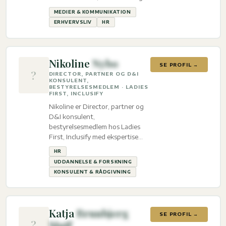
HR.
MEDIER & KOMMUNIKATION
ERHVERVSLIV
HR
Nikoline
Nybo
SE PROFIL →
?
DIRECTOR, PARTNER OG D&I
KONSULENT,
BESTYRELSESMEDLEM · LADIES
FIRST, INCLUSIFY
Nikoline er Director, partner og
D&I konsulent,
bestyrelsesmedlem hos Ladies
First, Inclusify med ekspertise
inden for HR, Uddannelse &
HR
Forskning og Konsulent &
UDDANNELSE & FORSKNING
Rådgivning.
KONSULENT & RÅDGIVNING
Katja
Brunbjerg
SE PROFIL →
?
Muff