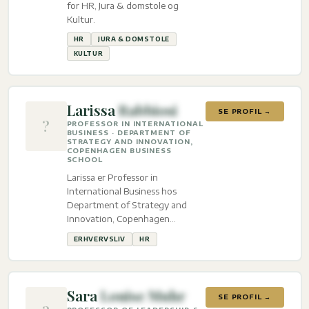
for HR, Jura & domstole og
Kultur.
HR
JURA & DOMSTOLE
KULTUR
Larissa
Rabbiosi
SE PROFIL →
?
PROFESSOR IN INTERNATIONAL
BUSINESS · DEPARTMENT OF
STRATEGY AND INNOVATION,
COPENHAGEN BUSINESS
SCHOOL
Larissa er Professor in
International Business hos
Department of Strategy and
Innovation, Copenhagen
Business School med ekspertise
ERHVERVSLIV
HR
inden for Erhvervsliv og HR.
Sara
Louise Muhr
SE PROFIL →