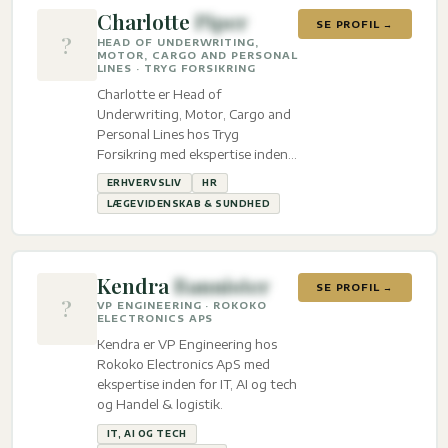
Charlotte
Piper
SE PROFIL →
?
HEAD OF UNDERWRITING,
MOTOR, CARGO AND PERSONAL
LINES · TRYG FORSIKRING
Charlotte er Head of
Underwriting, Motor, Cargo and
Personal Lines hos Tryg
Forsikring med ekspertise inden
for Erhvervsliv, HR og
ERHVERVSLIV
HR
Lægevidenskab & sundhed.
LÆGEVIDENSKAB & SUNDHED
Kendra
Bannister
SE PROFIL →
?
VP ENGINEERING · ROKOKO
ELECTRONICS APS
Kendra er VP Engineering hos
Rokoko Electronics ApS med
ekspertise inden for IT, AI og tech
og Handel & logistik.
IT, AI OG TECH