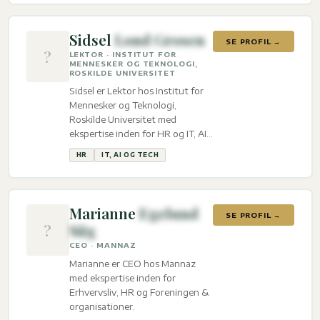
Sidsel
Lond Grosen
SE PROFIL →
?
LEKTOR · INSTITUT FOR
MENNESKER OG TEKNOLOGI,
ROSKILDE UNIVERSITET
Sidsel er Lektor hos Institut for
Mennesker og Teknologi,
Roskilde Universitet med
ekspertise inden for HR og IT, AI
og tech.
HR
IT, AI OG TECH
Marianne
Egelund
SE PROFIL →
?
Siig
CEO · MANNAZ
Marianne er CEO hos Mannaz
med ekspertise inden for
Erhvervsliv, HR og Foreningen &
organisationer.