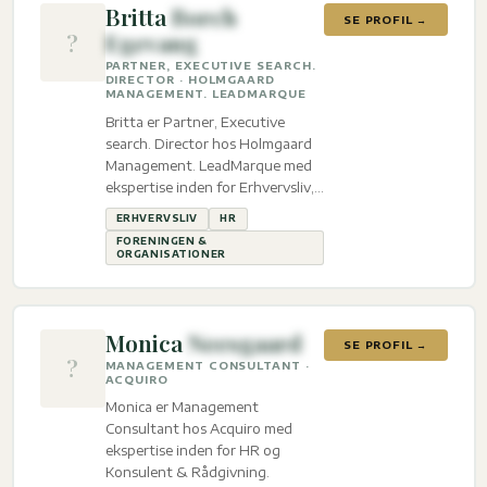
Britta
Borch
SE PROFIL →
?
Egevang
PARTNER, EXECUTIVE SEARCH.
DIRECTOR · HOLMGAARD
MANAGEMENT. LEADMARQUE
Britta er Partner, Executive
search. Director hos Holmgaard
Management. LeadMarque med
ekspertise inden for Erhvervsliv,
HR og Foreningen &
ERHVERVSLIV
HR
organisationer.
FORENINGEN &
ORGANISATIONER
Monica
Neesgaard
SE PROFIL →
?
MANAGEMENT CONSULTANT ·
ACQUIRO
Monica er Management
Consultant hos Acquiro med
ekspertise inden for HR og
Konsulent & Rådgivning.