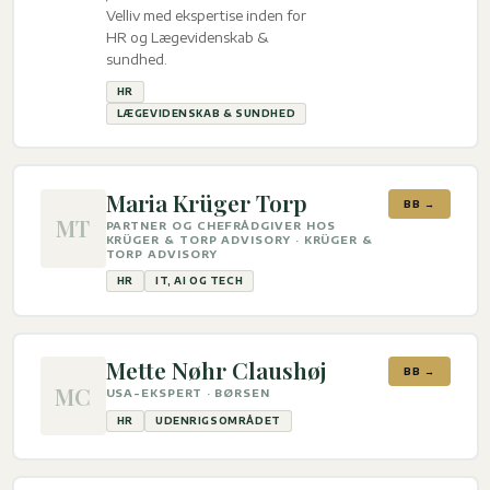
Velliv med ekspertise inden for
HR og Lægevidenskab &
sundhed.
HR
LÆGEVIDENSKAB & SUNDHED
Maria Krüger Torp
BB →
MT
PARTNER OG CHEFRÅDGIVER HOS
KRÜGER & TORP ADVISORY · KRÜGER &
TORP ADVISORY
HR
IT, AI OG TECH
Mette Nøhr Claushøj
BB →
MC
USA-EKSPERT · BØRSEN
HR
UDENRIGSOMRÅDET