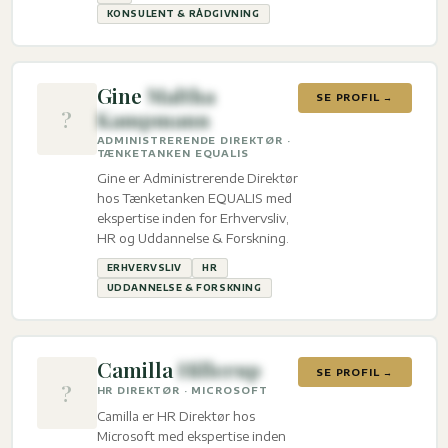
KONSULENT & RÅDGIVNING
Gine
Maltha
SE PROFIL →
?
Kampmann
ADMINISTRERENDE DIREKTØR ·
TÆNKETANKEN EQUALIS
Gine er Administrerende Direktør
hos Tænketanken EQUALIS med
ekspertise inden for Erhvervsliv,
HR og Uddannelse & Forskning.
ERHVERVSLIV
HR
UDDANNELSE & FORSKNING
Camilla
Hillerup
SE PROFIL →
?
HR DIREKTØR · MICROSOFT
Camilla er HR Direktør hos
Microsoft med ekspertise inden