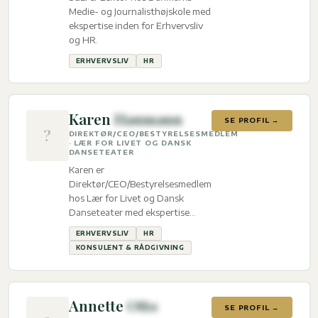
Medie- og Journalisthøjskole med
ekspertise inden for Erhvervsliv
og HR.
ERHVERVSLIV
HR
Karen
Haumann
SE PROFIL →
?
DIREKTØR/CEO/BESTYRELSESMEDLEM
· LÆR FOR LIVET OG DANSK
DANSETEATER
Karen er
Direktør/CEO/Bestyrelsesmedlem
hos Lær for Livet og Dansk
Danseteater med ekspertise
inden for Erhvervsliv, HR og
ERHVERVSLIV
HR
Konsulent & Rådgivning.
KONSULENT & RÅDGIVNING
Annette
Otto
SE PROFIL →