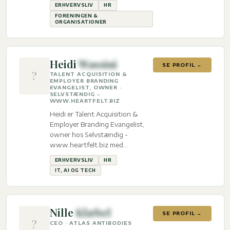
ERHVERVSLIV
HR
FORENINGEN &
ORGANISATIONER
Heidi
Wassini
SE PROFIL →
?
TALENT ACQUISITION &
EMPLOYER BRANDING
EVANGELIST, OWNER ·
SELVSTÆNDIG -
WWW.HEARTFELT.BIZ
Heidi er Talent Acquisition &
Employer Branding Evangelist,
owner hos Selvstændig -
www.heartfelt.biz med
ekspertise inden for Erhvervsliv,
ERHVERVSLIV
HR
HR og IT, AI og tech.
IT, AI OG TECH
Nille
Klæbel
SE PROFIL →
?
CEO · ATLAS ANTIBODIES