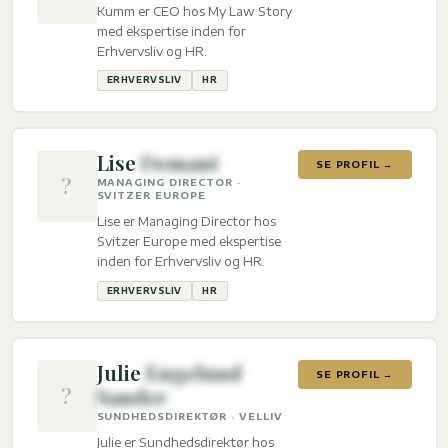
Kumm er CEO hos My Law Story
med ekspertise inden for
Erhvervsliv og HR.
ERHVERVSLIV
HR
Lise
Demant
SE PROFIL →
?
MANAGING DIRECTOR ·
SVITZER EUROPE
Lise er Managing Director hos
Svitzer Europe med ekspertise
inden for Erhvervsliv og HR.
ERHVERVSLIV
HR
Julie
Engelund
SE PROFIL →
?
Sander
SUNDHEDSDIREKTØR · VELLIV
Julie er Sundhedsdirektør hos