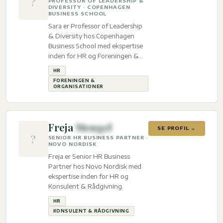
?
PROFESSOR OF LEADERSHIP &
DIVERSITY · COPENHAGEN
BUSINESS SCHOOL
Sara er Professor of Leadership
& Diversity hos Copenhagen
Business School med ekspertise
inden for HR og Foreningen &
organisationer.
HR
FORENINGEN &
ORGANISATIONER
Freja
Mengel
SE PROFIL →
?
SENIOR HR BUSINESS PARTNER ·
NOVO NORDISK
Freja er Senior HR Business
Partner hos Novo Nordisk med
ekspertise inden for HR og
Konsulent & Rådgivning.
HR
KONSULENT & RÅDGIVNING