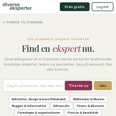
Prøv gratis
Log ind
TILBAGE TIL FORSIDEN
SØG DANMARKS DIVERSE TALENTER
Find en
ekspert
nu.
DiverseEksperter.dk er Danmarks største portal for kvalificerede
kvindelige eksperter, ledere og specialister. Søg på emneord, titel
eller branche.
FILTRE (2)
SØG
Arkitektur, design & kunsthåndværk
Biblioteker & Museer
Byggeri & infrastruktur
Erhvervsliv
Finans & økonomi
Foreningen & organisationer
Forsvar & beredskab