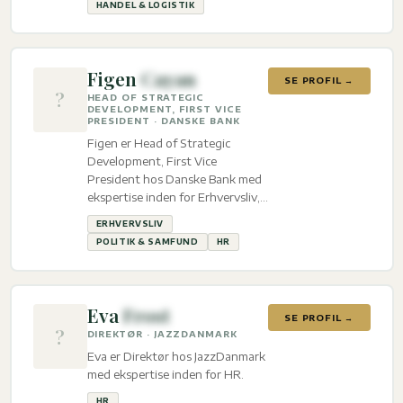
HANDEL & LOGISTIK
Figen
Cayan
SE PROFIL →
?
HEAD OF STRATEGIC
DEVELOPMENT, FIRST VICE
PRESIDENT · DANSKE BANK
Figen er Head of Strategic
Development, First Vice
President hos Danske Bank med
ekspertise inden for Erhvervsliv,
Politik & Samfund og HR.
ERHVERVSLIV
POLITIK & SAMFUND
HR
Eva
Frost
SE PROFIL →
?
DIREKTØR · JAZZDANMARK
Eva er Direktør hos JazzDanmark
med ekspertise inden for HR.
HR