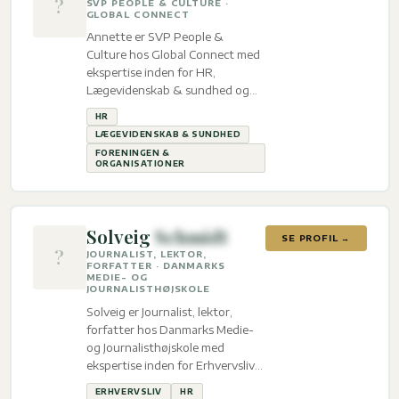
?
SVP PEOPLE & CULTURE ·
GLOBAL CONNECT
Annette er SVP People &
Culture hos Global Connect med
ekspertise inden for HR,
Lægevidenskab & sundhed og
Foreningen & organisationer.
HR
LÆGEVIDENSKAB & SUNDHED
FORENINGEN &
ORGANISATIONER
Solveig
Schmidt
SE PROFIL →
?
JOURNALIST, LEKTOR,
FORFATTER · DANMARKS
MEDIE- OG
JOURNALISTHØJSKOLE
Solveig er Journalist, lektor,
forfatter hos Danmarks Medie-
og Journalisthøjskole med
ekspertise inden for Erhvervsliv
og HR.
ERHVERVSLIV
HR