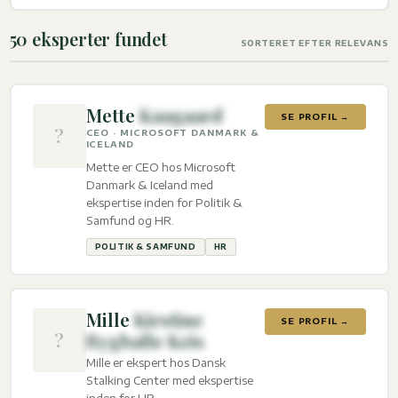
50 eksperter fundet
SORTERET EFTER RELEVANS
Mette
Kaagaard
SE PROFIL →
?
CEO · MICROSOFT DANMARK &
ICELAND
Mette er CEO hos Microsoft
Danmark & Iceland med
ekspertise inden for Politik &
Samfund og HR.
POLITIK & SAMFUND
HR
Mille
Kirstine
SE PROFIL →
?
Bygballe Keis
Mille er ekspert hos Dansk
Stalking Center med ekspertise
inden for HR.