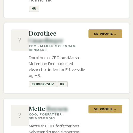
HR
Dorothee
SE PROFIL →
?
Gnaedinger
CEO · MARSH MCLENNAN
DENMARK
Dorothee er CEO hos Marsh
McLennan Denmark med
ekspertise inden for Erhvervsliv
og HR.
ERHVERVSLIV
HR
Mette
Boysen
SE PROFIL →
?
COO, FORFATTER ·
SELVSTÆNDIG
Mette er COO, forfatter hos
Selvstændig med ekspertise