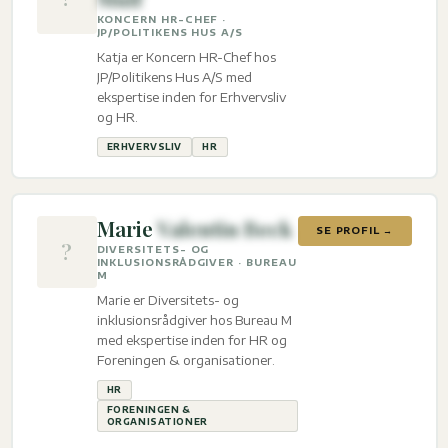
KONCERN HR-CHEF ·
JP/POLITIKENS HUS A/S
Katja er Koncern HR-Chef hos
JP/Politikens Hus A/S med
ekspertise inden for Erhvervsliv
og HR.
ERHVERVSLIV
HR
Marie
Valentin Beck
SE PROFIL →
?
DIVERSITETS- OG
INKLUSIONSRÅDGIVER · BUREAU
M
Marie er Diversitets- og
inklusionsrådgiver hos Bureau M
med ekspertise inden for HR og
Foreningen & organisationer.
HR
FORENINGEN &
ORGANISATIONER