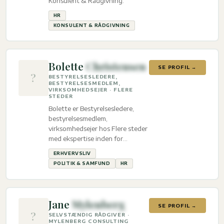
Konsulent & Rådgivning.
HR
KONSULENT & RÅDGIVNING
Bolette
Christensen
SE PROFIL →
?
BESTYRELSESLEDERE,
BESTYRELSESMEDLEM,
VIRKSOMHEDSEJER · FLERE
STEDER
Bolette er Bestyrelsesledere,
bestyrelsesmedlem,
virksomhedsejer hos Flere steder
med ekspertise inden for
Erhvervsliv, Politik & Samfund
ERHVERVSLIV
og HR.
POLITIK & SAMFUND
HR
Jane
Mylenberg
SE PROFIL →
?
SELVSTÆNDIG RÅDGIVER ·
MYLENBERG CONSULTING