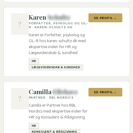
Karen
Schultz
SE PROFIL →
?
FORFATTER, PSYKOLOG OG OL-
R · KAREN-SCHULTZ.DK
Karen er Forfatter, psykolog og
OL-R hos karen-schultz.dk med
ekspertise inden for HR og
Lægevidenskab & sundhed.
HR
LÆGEVIDENSKAB & SUNDHED
Camilla
Ellehave
SE PROFIL →
?
PARTNER · RBL NORDICS
Camilla er Partner hos RBL
Nordics med ekspertise inden for
HR og Konsulent & Rådgivning.
HR
KONSULENT & RÅDGIVNING