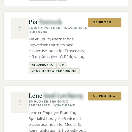
Pia
Torreck
SE PROFIL →
?
EQUITY PARTNER · INGVARDSEN
PARTNERS
Pia er Equity Partner hos
Ingvardsen Partners med
ekspertise inden for Erhvervsliv,
HR og Konsulent & Rådgivning.
ERHVERVSLIV
HR
KONSULENT & RÅDGIVNING
Lene
Juul Løvbjerg
SE PROFIL →
?
EMPLOYER BRANDING
SPECIALIST · JYSKE BANK
Lene er Employer Branding
Specialist hos Jyske Bank med
ekspertise inden for Medier &
kommunikation, Erhvervsliv og