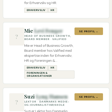
for Erhvervsliv og HR.
ERHVERVSLIV
HR
Mie
Levi Fenger
SE PROFIL →
?
HEAD OF BUSINESS GROWTH,
BOARD MEMBER · VALIFIED
Mie er Head of Business Growth,
Board member hos Valified med
ekspertise inden for Erhvervsliv,
HR og Foreningen &
organisationer.
ERHVERVSLIV
HR
FORENINGEN &
ORGANISATIONER
Suzi
Lyng Hansen
SE PROFIL →
?
LEKTOR · DANMARKS MEDIE-
OG JOURNALISTHØJSKOLE
Suzi er Lektor hos Danmarks