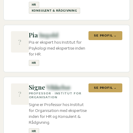
HR
KONSULENT & RÅDGIVNING
Pia
Ingold
SE PROFIL →
?
Pia er ekspert hos Institut for
Psykologi med ekspertise inden
for HR.
HR
Signe
Vikkelsø
SE PROFIL →
?
PROFESSOR · INSTITUT FOR
ORGANISATION
Signe er Professor hos Institut
for Organisation med ekspertise
inden for HR og Konsulent &
Rådgivning.
HR