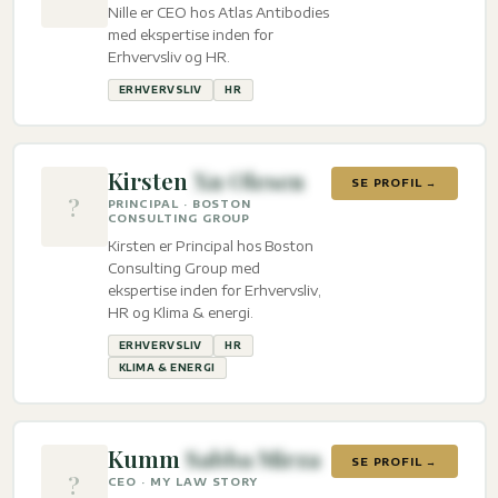
Nille er CEO hos Atlas Antibodies
med ekspertise inden for
Erhvervsliv og HR.
ERHVERVSLIV
HR
Kirsten
Xu Olesen
SE PROFIL →
?
PRINCIPAL · BOSTON
CONSULTING GROUP
Kirsten er Principal hos Boston
Consulting Group med
ekspertise inden for Erhvervsliv,
HR og Klima & energi.
ERHVERVSLIV
HR
KLIMA & ENERGI
Kumm
Sabba Mirza
SE PROFIL →
?
CEO · MY LAW STORY