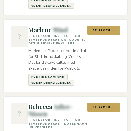
UDENRIGSANLIGGENDER
Marlene
Wind
SE PROFIL →
?
PROFESSOR · INSTITUT FOR
STATSKUNDSKAB OG ICOURTS,
DET JURIDISKE FAKULTET
Marlene er Professor hos Institut
for Statskundskab og iCourts,
Det Juridiske Fakultet med
ekspertise inden for Politik &
Samfund og
POLITIK & SAMFUND
Udenrigsanliggender.
UDENRIGSANLIGGENDER
Rebecca
Adler-
SE PROFIL →
?
Nissen
PROFESSOR · INSTITUT FOR
STATSKUNDSKAB - KØBENHAVN
UNIVERSITET