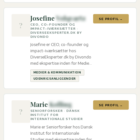
Josefine
Volqvartz
SE PROFIL →
?
CEO, CO-FOUNDER OG
IMPACT-IVÆRKSÆTTER ·
DIVERSEEKSPERTER.DK BY
DIVONDO
Josefine er CEO, co-founder og
impact-iværksætter hos
DiverseEksperter.dk by Divondo
med ekspertise inden for Medier
& kommunikation og
MEDIER & KOMMUNIKATION
Udenrigsanliggender.
UDENRIGSANLIGGENDER
Marie
Kolling
SE PROFIL →
?
SENIORFORSKER · DANSK
INSTITUT FOR
INTERNATIONALE STUDIER
Marie er Seniorforsker hos Dansk
Institut for Internationale
Studier med ekspertise inden for