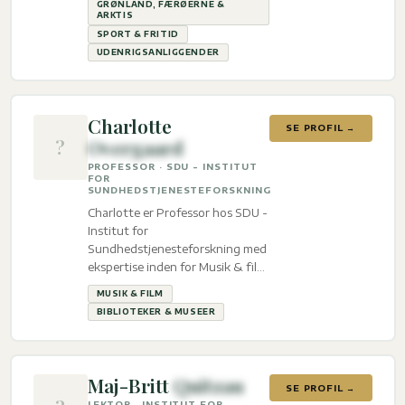
GRØNLAND, FÆRØERNE &
Sport & fritid og
ARKTIS
Udenrigsanliggender.
SPORT & FRITID
UDENRIGSANLIGGENDER
Charlotte
SE PROFIL →
?
Overgaard
PROFESSOR · SDU - INSTITUT
FOR
SUNDHEDSTJENESTEFORSKNING
Charlotte er Professor hos SDU -
Institut for
Sundhedstjenesteforskning med
ekspertise inden for Musik & film
og Biblioteker & Museer.
MUSIK & FILM
BIBLIOTEKER & MUSEER
Maj-Britt
Quitzau
SE PROFIL →
LEKTOR · INSTITUT FOR