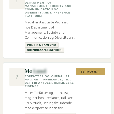
DEPARTMENT OF
MANAGEMENT, SOCIETY AND
COMMUNICATION OG
DIVERSITY AND DIFFERENCE
PLATFORM
Magali er Associate Professor
hos Department of
Management, Society and
Communication og Diversity and
Difference Platform med
POLITIK & SAMFUND
ekspertise inden for Politik &
UDENRIGSANLIGGENDER
Samfund og
Udenrigsanliggender.
Me
Lund
SE PROFIL →
?
FORFATTER OG JOURNALIST,
MAG. ART · FREELANCE, TIDL
DET FRI AKTUELT, BERLINGSKE
TIDENDE
Me er Forfatter og journalist,
mag. art hos Freelance, tidl Det
Fri Aktuelt, Berlingske Tidende
med ekspertise inden for
Grønland, Færøerne & Arktis,