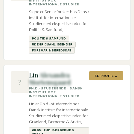
INSTITUT FOR
INTERNATIONALE STUDIER
Signe er Seniorforsker hos Dansk
Institut for Internationale
Studier med ekspertise inden for
Politik & Samfund,
Udenrigsanliggender og Forsvar
POLITIK & SAMFUND
& beredskab.
UDENRIGSANLIGGENDER
FORSVAR & BEREDSKAB
Lin
Alexandra
SE PROFIL →
?
Mortensgaard
PH.D.-STUDERENDE · DANSK
INSTITUT FOR
INTERNATIONALE STUDIER
Lin er Ph.d.-studerende hos
Dansk Institut for Internationale
Studier med ekspertise inden for
Grønland, Færøerne & Arktis,
Udenrigsanliggender og Klima &
GRØNLAND, FÆRØERNE &
energi.
ARKTIS