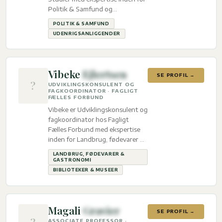
Politik & Samfund og
Udenrigsanliggender.
POLITIK & SAMFUND
UDENRIGSANLIGGENDER
Vibeke
Ejlertsen
SE PROFIL →
?
UDVIKLINGSKONSULENT OG
FAGKOORDINATOR · FAGLIGT
FÆLLES FORBUND
Vibeke er Udviklingskonsulent og
fagkoordinator hos Fagligt
Fælles Forbund med ekspertise
inden for Landbrug, fødevarer &
gastronomi og Biblioteker &
LANDBRUG, FØDEVARER &
Museer.
GASTRONOMI
BIBLIOTEKER & MUSEER
Magali
Gravier
SE PROFIL →
?
ASSOCIATE PROFESSOR ·