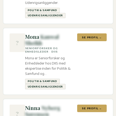
Udenrigsanliggender.
POLITIK & SAMFUND
UDENRIGSANLIGGENDER
Mona
Kanwal
SE PROFIL →
?
Sheikh
SENIORFORSKER OG
ENHEDSLEDER · DIIS
Mona er Seniorforsker og
Enhedsleder hos DIIS med
ekspertise inden for Politik &
Samfund og
Udenrigsanliggender.
POLITIK & SAMFUND
UDENRIGSANLIGGENDER
Ninna
Nyberg
SE PROFIL →
?
Sørensen