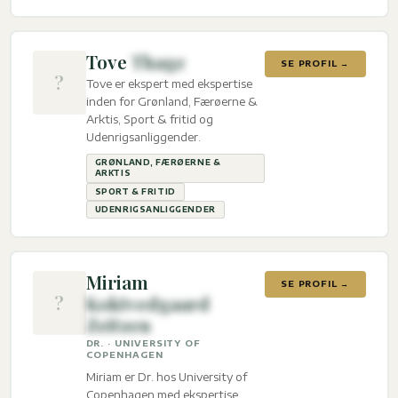
Tove
Thage
SE PROFIL →
?
Tove er ekspert med ekspertise
inden for Grønland, Færøerne &
Arktis, Sport & fritid og
Udenrigsanliggender.
GRØNLAND, FÆRØERNE &
ARKTIS
SPORT & FRITID
UDENRIGSANLIGGENDER
Miriam
SE PROFIL →
?
Koktvedgaard
Zeitzen
DR. · UNIVERSITY OF
COPENHAGEN
Miriam er Dr. hos University of
Copenhagen med ekspertise