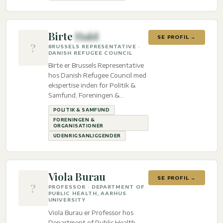
Birte
Hald
SE PROFIL →
?
BRUSSELS REPRESENTATIVE ·
DANISH REFUGEE COUNCIL
Birte er Brussels Representative
hos Danish Refugee Council med
ekspertise inden for Politik &
Samfund, Foreningen &
organisationer og
POLITIK & SAMFUND
Udenrigsanliggender.
FORENINGEN &
ORGANISATIONER
UDENRIGSANLIGGENDER
Viola Burau
SE PROFIL →
?
PROFESSOR · DEPARTMENT OF
PUBLIC HEALTH, AARHUS
UNIVERSITY
Viola Burau er Professor hos
Department of Public Health,