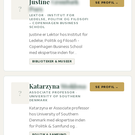
Justine
Grønbæk
SE PROFIL →
?
Pors
LEKTOR · INSTITUT FOR
LEDELSE, POLITIK OG FILOSOFI
- COPENHAGEN BUSINESS
SCHOOL
Justine er Lektor hos Institut for
Ledelse, Politik og Filosofi -
Copenhagen Business School
med ekspertise inden for
Biblioteker & Museer.
BIBLIOTEKER & MUSEER
Katarzyna
Stoklosa
SE PROFIL →
?
ASSOCIATE PROFESSOR ·
UNIVERSITY OF SOUTHERN
DENMARK
Katarzyna er Associate professor
hos University of Southern
Denmark med ekspertise inden
for Politik & Samfund og
Udenrigsanliggender.
POLITIK & SAMFUND