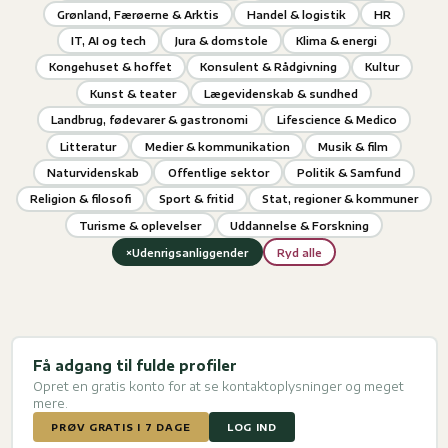
Grønland, Færøerne & Arktis
Handel & logistik
HR
IT, AI og tech
Jura & domstole
Klima & energi
Kongehuset & hoffet
Konsulent & Rådgivning
Kultur
Kunst & teater
Lægevidenskab & sundhed
Landbrug, fødevarer & gastronomi
Lifescience & Medico
Litteratur
Medier & kommunikation
Musik & film
Naturvidenskab
Offentlige sektor
Politik & Samfund
Religion & filosofi
Sport & fritid
Stat, regioner & kommuner
Turisme & oplevelser
Uddannelse & Forskning
×
Udenrigsanliggender
Ryd alle
Få adgang til fulde profiler
Opret en gratis konto for at se kontaktoplysninger og meget
mere.
PRØV GRATIS I 7 DAGE
LOG IND