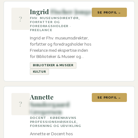
Ingrid
Fischer Jonge
SE PROFIL →
?
FHV. MUSEUMSDIREKTØR,
FORFATTER OG
FOREDRAGSHOLDER ·
FREELANCE
Ingrid er Fhv. museumsdirektør,
forfatter og foredragsholder hos
Freelance med ekspertise inden
for Biblioteker & Museer og
Kultur.
BIBLIOTEKER & MUSEER
KULTUR
Annette
SE PROFIL →
?
Søndergaard
Gregersen
DOCENT · KØBENHAVNS
PROFESSIONSHØJSKOLE,
FORSKNING OG UDVIKLING
Annette er Docent hos