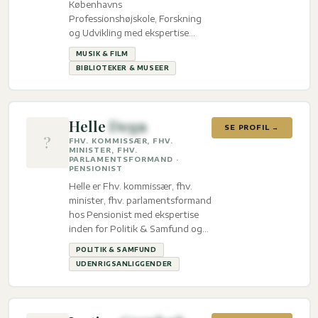
Københavns
Professionshøjskole, Forskning
og Udvikling med ekspertise
inden for Musik & film og
MUSIK & FILM
Biblioteker & Museer.
BIBLIOTEKER & MUSEER
Helle
Degn
SE PROFIL →
?
FHV. KOMMISSÆR, FHV.
MINISTER, FHV.
PARLAMENTSFORMAND ·
PENSIONIST
Helle er Fhv. kommissær, fhv.
minister, fhv. parlamentsformand
hos Pensionist med ekspertise
inden for Politik & Samfund og
Udenrigsanliggender.
POLITIK & SAMFUND
UDENRIGSANLIGGENDER