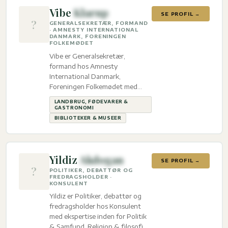
Vibe
Klarup
SE PROFIL →
?
GENERALSEKRETÆR, FORMAND
· AMNESTY INTERNATIONAL
DANMARK, FORENINGEN
FOLKEMØDET
Vibe er Generalsekretær,
formand hos Amnesty
International Danmark,
Foreningen Folkemødet med
ekspertise inden for Landbrug,
LANDBRUG, FØDEVARER &
fødevarer & gastronomi og
GASTRONOMI
Biblioteker & Museer.
BIBLIOTEKER & MUSEER
Yildiz
Akdogan
SE PROFIL →
?
POLITIKER, DEBATTØR OG
FREDRAGSHOLDER ·
KONSULENT
Yildiz er Politiker, debattør og
fredragsholder hos Konsulent
med ekspertise inden for Politik
& Samfund, Religion & filosofi