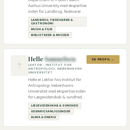
Aarhus University med ekspertise
inden for Landbrug, fødevarer &
gastronomi, Musik & film og
LANDBRUG, FØDEVARER &
Biblioteker & Museer.
GASTRONOMI
MUSIK & FILM
BIBLIOTEKER & MUSEER
Helle
Samuelsen
SE PROFIL →
?
LEKTOR · INSTITUT FOR
ANTROPOLOGI, KØBENHAVNS
UNIVERSITET
Helle er Lektor hos Institut for
Antropologi, Københavns
Universitet med ekspertise inden
for Lægevidenskab & sundhed,
Udenrigsanliggender og Klima &
LÆGEVIDENSKAB & SUNDHED
energi.
UDENRIGSANLIGGENDER
KLIMA & ENERGI