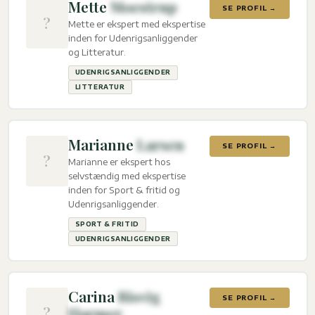
Mette
Moestrup
SE PROFIL →
?
Mette er ekspert med ekspertise
inden for Udenrigsanliggender
og Litteratur.
UDENRIGSANLIGGENDER
LITTERATUR
Marianne
Larsen
SE PROFIL →
?
Marianne er ekspert hos
selvstændig med ekspertise
inden for Sport & fritid og
Udenrigsanliggender.
SPORT & FRITID
UDENRIGSANLIGGENDER
Carina
Risvig
SE PROFIL →
?
Harmer