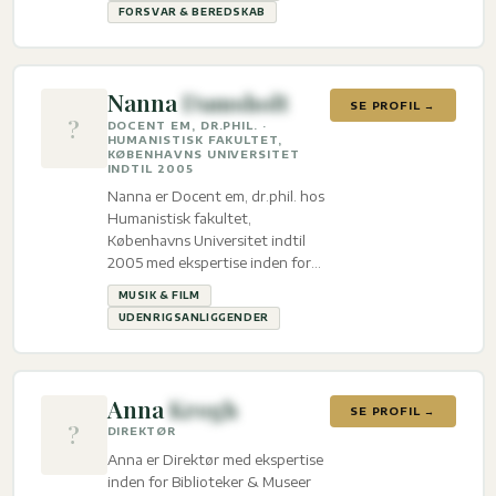
Udenrigsanliggender og Forsvar
FORSVAR & BEREDSKAB
& beredskab.
Nanna
Damsholt
SE PROFIL →
?
DOCENT EM, DR.PHIL. ·
HUMANISTISK FAKULTET,
KØBENHAVNS UNIVERSITET
INDTIL 2005
Nanna er Docent em, dr.phil. hos
Humanistisk fakultet,
Københavns Universitet indtil
2005 med ekspertise inden for
Musik & film og
MUSIK & FILM
Udenrigsanliggender.
UDENRIGSANLIGGENDER
Anna
Krogh
SE PROFIL →
?
DIREKTØR
Anna er Direktør med ekspertise
inden for Biblioteker & Museer