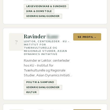
ekspertise inden for
LÆGEVIDENSKAB & SUNDHED
Lægevidenskab & sundhed, Jura
JURA & DOMSTOLE
& domstole og
UDENRIGSANLIGGENDER
Udenrigsanliggender.
Ravinder
Kaur
SE PROFIL →
?
LEKTOR, CENTERLEDER · KU -
INSTITUT FOR
TVÆRKULTURELLE OG
REGIONALE STUDIER, ASIAN
DYNAMICS INITIATIVE
Ravinder er Lektor, centerleder
hos KU - Institut for
Tværkulturelle og Regionale
Studier, Asian Dynamics Initiative
med ekspertise inden for Politik
POLITIK & SAMFUND
& Samfund, Udenrigsanliggender
UDENRIGSANLIGGENDER
og Kultur.
KULTUR