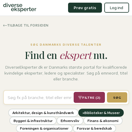
Prøv gratis
Log ind
TILBAGE TIL FORSIDEN
SØG DANMARKS DIVERSE TALENTER
Find en
ekspert
nu.
DiverseEksperter.dk er Danmarks største portal for kvalificerede
kvindelige eksperter, ledere og specialister. Søg på emneord, titel
eller branche.
FILTRE (2)
SØG
×
Arkitektur, design & kunsthåndværk
Biblioteker & Museer
Byggeri & infrastruktur
Erhvervsliv
Finans & økonomi
Foreningen & organisationer
Forsvar & beredskab