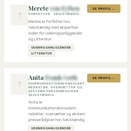
Merete
von Eyben
SE PROFIL →
?
FORFATTER · SELVSTÆNDIG
Merete er Forfatter hos
Selvstændig med ekspertise
inden for Udenrigsanliggender
og Litteratur.
UDENRIGSANLIGGENDER
LITTERATUR
Anita
Frank Goth
SE PROFIL →
?
KOMMUNIKATIONSKONSULENT,
REDAKTØR, OVERSÆTTER OG
EKSTERN PRESSERÅDGIVER ·
SELVSTÆNDIG
Anita er
Kommunikationskonsulent,
redaktør, oversætter og ekstern
presserådgiver hos Selvstændig
med ekspertise inden for
UDENRIGSANLIGGENDER