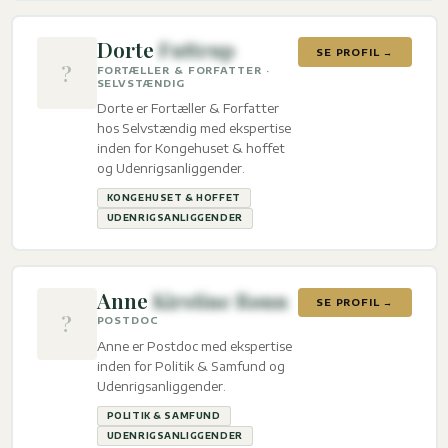
Dorte
Futtrup
SE PROFIL →
?
FORTÆLLER & FORFATTER ·
SELVSTÆNDIG
Dorte er Fortæller & Forfatter
hos Selvstændig med ekspertise
inden for Kongehuset & hoffet
og Udenrigsanliggender.
KONGEHUSET & HOFFET
UDENRIGSANLIGGENDER
Anne
Kirstine Rønn
SE PROFIL →
?
POSTDOC
Anne er Postdoc med ekspertise
inden for Politik & Samfund og
Udenrigsanliggender.
POLITIK & SAMFUND
UDENRIGSANLIGGENDER