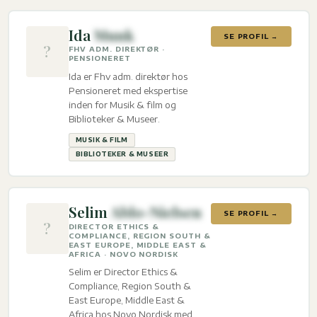
Ida
Munk
SE PROFIL →
?
FHV ADM. DIREKTØR ·
PENSIONERET
Ida er Fhv adm. direktør hos
Pensioneret med ekspertise
inden for Musik & film og
Biblioteker & Museer.
MUSIK & FILM
BIBLIOTEKER & MUSEER
Selim
Ablo-Nielsen
SE PROFIL →
?
DIRECTOR ETHICS &
COMPLIANCE, REGION SOUTH &
EAST EUROPE, MIDDLE EAST &
AFRICA · NOVO NORDISK
Selim er Director Ethics &
Compliance, Region South &
East Europe, Middle East &
Africa hos Novo Nordisk med