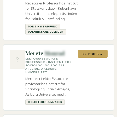
Rebecca er Professor hos Institut
for Statskundskab - København
Universitet med ekspertise inden
for Politik & Samfund og
Udenrigsanliggender.
POLITIK & SAMFUND
UDENRIGSANLIGGENDER
Merete
Monrad
SE PROFIL →
?
LEKTOR/ASSOCIATE
PROFESSOR · INSTITUT FOR
SOCIOLOGI OG SOCIALT
ARBEJDE, AALBORG
UNIVERSITET
Merete er Lektor/Associate
professor hos Institut for
Sociologi og Socialt Arbejde,
Aalborg Universitet med
ekspertise inden for Biblioteker
BIBLIOTEKER & MUSEER
& Museer.