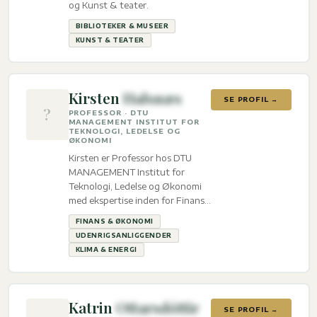
og Kunst & teater.
BIBLIOTEKER & MUSEER
KUNST & TEATER
Kirsten
Halsnæs
SE PROFIL →
?
PROFESSOR · DTU
MANAGEMENT INSTITUT FOR
TEKNOLOGI, LEDELSE OG
ØKONOMI
Kirsten er Professor hos DTU
MANAGEMENT Institut for
Teknologi, Ledelse og Økonomi
med ekspertise inden for Finans
& økonomi, Udenrigsanliggender
FINANS & ØKONOMI
og Klima & energi.
UDENRIGSANLIGGENDER
KLIMA & ENERGI
Katrin
Ottarsdóttir
SE PROFIL →