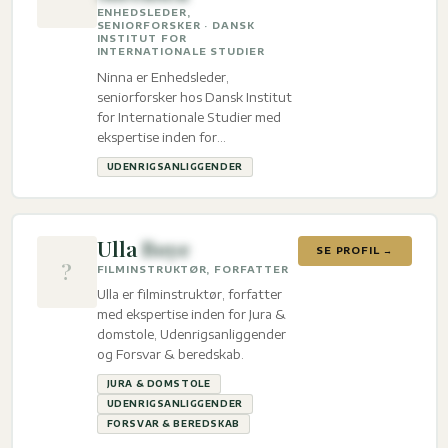
ENHEDSLEDER,
SENIORFORSKER · DANSK
INSTITUT FOR
INTERNATIONALE STUDIER
Ninna er Enhedsleder,
seniorforsker hos Dansk Institut
for Internationale Studier med
ekspertise inden for
Udenrigsanliggender.
UDENRIGSANLIGGENDER
Ulla
Boye
SE PROFIL →
?
FILMINSTRUKTØR, FORFATTER
Ulla er filminstruktør, forfatter
med ekspertise inden for Jura &
domstole, Udenrigsanliggender
og Forsvar & beredskab.
JURA & DOMSTOLE
UDENRIGSANLIGGENDER
FORSVAR & BEREDSKAB