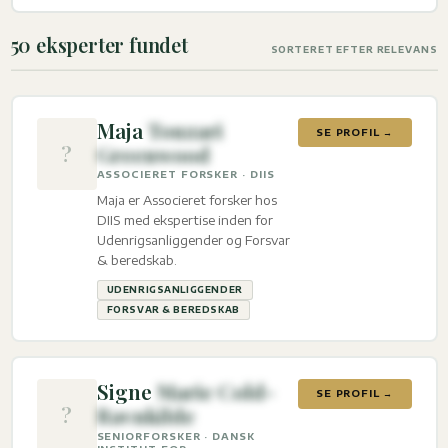
50 eksperter fundet
SORTERET EFTER RELEVANS
Maja
Touzari
SE PROFIL →
?
Greenwood
ASSOCIERET FORSKER · DIIS
Maja er Associeret forsker hos
DIIS med ekspertise inden for
Udenrigsanliggender og Forsvar
& beredskab.
UDENRIGSANLIGGENDER
FORSVAR & BEREDSKAB
Signe
Marie Cold-
SE PROFIL →
?
Ravnkilde
SENIORFORSKER · DANSK