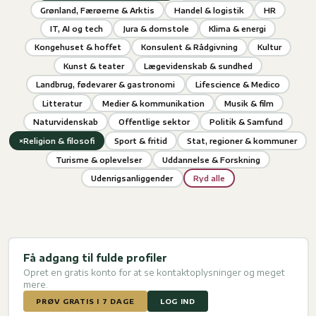
Grønland, Færøerne & Arktis
Handel & logistik
HR
IT, AI og tech
Jura & domstole
Klima & energi
Kongehuset & hoffet
Konsulent & Rådgivning
Kultur
Kunst & teater
Lægevidenskab & sundhed
Landbrug, fødevarer & gastronomi
Lifescience & Medico
Litteratur
Medier & kommunikation
Musik & film
Naturvidenskab
Offentlige sektor
Politik & Samfund
×
Religion & filosofi
Sport & fritid
Stat, regioner & kommuner
Turisme & oplevelser
Uddannelse & Forskning
Udenrigsanliggender
Ryd alle
Få adgang til fulde profiler
Opret en gratis konto for at se kontaktoplysninger og meget
mere.
PRØV GRATIS I 7 DAGE
LOG IND