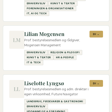
ERHVERVSLIV
KUNST & TEATER
FORENINGEN & ORGANISATIONER
IT, AI OG TECH
Lilian Mogensen
DI →
LM
Prof. bestyrelsesmedlem og rådgiver,
Mogensen Management
ERHVERVSLIV
RELIGION & FILOSOFI
KUNST & TEATER
HR & PEOPLE
IT & TECH
Liselotte Lyngsø
DI →
LL
Prof. bestyrelsesmedlem og adm. direktør i
egen virksomhed, Future Navigator
LANDBRUG, FØDEVARER & GASTRONOMI
ERHVERVSLIV
UDDANNELSE & FORSKNING