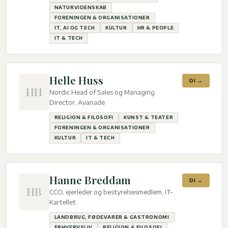
NATURVIDENSKAB
FORENINGEN & ORGANISATIONER
IT, AI OG TECH
KULTUR
HR & PEOPLE
IT & TECH
Helle Huss
DI →
HH
Nordic Head of Sales og Managing
Director, Avanade
RELIGION & FILOSOFI
KUNST & TEATER
FORENINGEN & ORGANISATIONER
KULTUR
IT & TECH
Hanne Breddam
DI →
HB
CCO, ejerleder og bestyrelsesmedlem, IT-
Kartellet
LANDBRUG, FØDEVARER & GASTRONOMI
ERHVERVSLIV
RELIGION & FILOSOFI