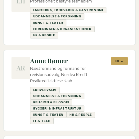
LH
Professionelt bestyrelsesmedlem
LANDBRUG, FØDEVARER & GASTRONOMI
UDDANNELSE & FORSKNING
KUNST & TEATER
FORENINGEN & ORGANISATIONER
HR & PEOPLE
Anne Rømer
DI →
AR
Næstformand og formand for
revisionsudvalg, Nordea Kredit
Realkreditaktieselskab
ERHVERVSLIV
UDDANNELSE & FORSKNING
RELIGION & FILOSOFI
BYGGERI & INFRASTRUKTUR
KUNST & TEATER
HR & PEOPLE
IT & TECH