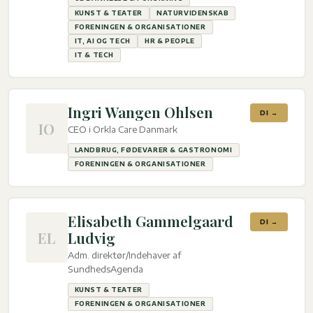
KUNST & TEATER
NATURVIDENSKAB
FORENINGEN & ORGANISATIONER
IT, AI OG TECH
HR & PEOPLE
IT & TECH
Ingri Wangen Ohlsen
DI →
IO
CEO i Orkla Care Danmark
LANDBRUG, FØDEVARER & GASTRONOMI
FORENINGEN & ORGANISATIONER
Elisabeth Gammelgaard
DI →
EL
Ludvig
Adm. direktør/Indehaver af
SundhedsAgenda
KUNST & TEATER
FORENINGEN & ORGANISATIONER