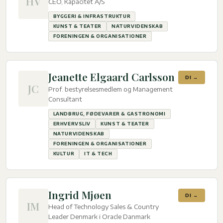
HV
CEO, Kapacitet A/S
BYGGERI & INFRASTRUKTUR
KUNST & TEATER
NATURVIDENSKAB
FORENINGEN & ORGANISATIONER
Jeanette Elgaard Carlsson
DI →
JC
Prof. bestyrelsesmedlem og Management
Consultant
LANDBRUG, FØDEVARER & GASTRONOMI
ERHVERVSLIV
KUNST & TEATER
NATURVIDENSKAB
FORENINGEN & ORGANISATIONER
KULTUR
IT & TECH
Ingrid Mjøen
DI →
IM
Head of Technology Sales & Country
Leader Denmark i Oracle Danmark