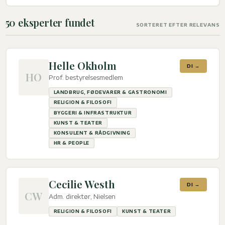
50 eksperter fundet
SORTERET EFTER RELEVANS
Helle Okholm
DI →
HO
Prof. bestyrelsesmedlem
LANDBRUG, FØDEVARER & GASTRONOMI
RELIGION & FILOSOFI
BYGGERI & INFRASTRUKTUR
KUNST & TEATER
KONSULENT & RÅDGIVNING
HR & PEOPLE
Cecilie Westh
DI →
CW
Adm. direktør, Nielsen
RELIGION & FILOSOFI
KUNST & TEATER