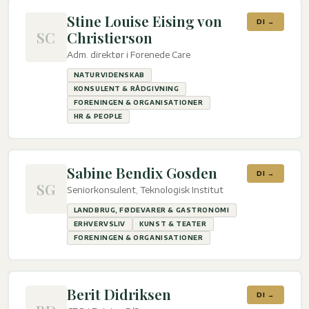
Stine Louise Eising von
DI →
SC
Christierson
Adm. direktør i Forenede Care
NATURVIDENSKAB
KONSULENT & RÅDGIVNING
FORENINGEN & ORGANISATIONER
HR & PEOPLE
Sabine Bendix Gosden
DI →
SG
Seniorkonsulent, Teknologisk Institut
LANDBRUG, FØDEVARER & GASTRONOMI
ERHVERVSLIV
KUNST & TEATER
FORENINGEN & ORGANISATIONER
Berit Didriksen
DI →