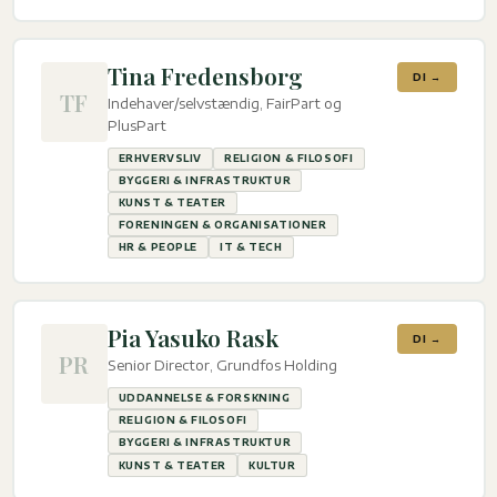
Tina Fredensborg
DI →
TF
Indehaver/selvstændig, FairPart og
PlusPart
ERHVERVSLIV
RELIGION & FILOSOFI
BYGGERI & INFRASTRUKTUR
KUNST & TEATER
FORENINGEN & ORGANISATIONER
HR & PEOPLE
IT & TECH
Pia Yasuko Rask
DI →
PR
Senior Director, Grundfos Holding
UDDANNELSE & FORSKNING
RELIGION & FILOSOFI
BYGGERI & INFRASTRUKTUR
KUNST & TEATER
KULTUR