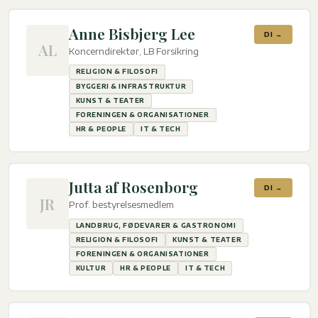
Anne Bisbjerg Lee
DI →
AL
Koncerndirektør, LB Forsikring
RELIGION & FILOSOFI
BYGGERI & INFRASTRUKTUR
KUNST & TEATER
FORENINGEN & ORGANISATIONER
HR & PEOPLE
IT & TECH
Jutta af Rosenborg
DI →
JR
Prof. bestyrelsesmedlem
LANDBRUG, FØDEVARER & GASTRONOMI
RELIGION & FILOSOFI
KUNST & TEATER
FORENINGEN & ORGANISATIONER
KULTUR
HR & PEOPLE
IT & TECH