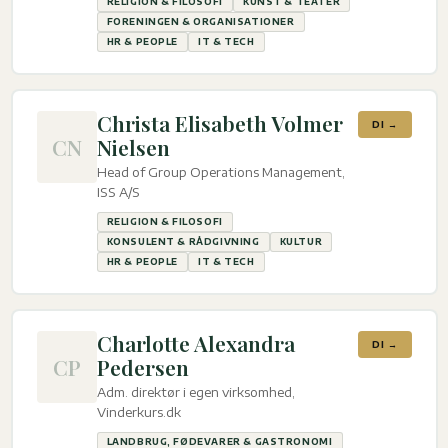
RELIGION & FILOSOFI
KUNST & TEATER
FORENINGEN & ORGANISATIONER
HR & PEOPLE
IT & TECH
Christa Elisabeth Volmer
DI →
CN
Nielsen
Head of Group Operations Management,
ISS A/S
RELIGION & FILOSOFI
KONSULENT & RÅDGIVNING
KULTUR
HR & PEOPLE
IT & TECH
Charlotte Alexandra
DI →
CP
Pedersen
Adm. direktør i egen virksomhed,
Vinderkurs.dk
LANDBRUG, FØDEVARER & GASTRONOMI