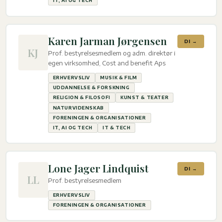
IT, AI OG TECH
Karen Jarman Jørgensen
DI →
KJ
Prof. bestyrelsesmedlem og adm. direktør i
egen virksomhed, Cost and benefit Aps
ERHVERVSLIV
MUSIK & FILM
UDDANNELSE & FORSKNING
RELIGION & FILOSOFI
KUNST & TEATER
NATURVIDENSKAB
FORENINGEN & ORGANISATIONER
IT, AI OG TECH
IT & TECH
Lone Jager Lindquist
DI →
LL
Prof. bestyrelsesmedlem
ERHVERVSLIV
FORENINGEN & ORGANISATIONER