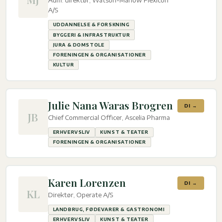
Adm. direktør, Watson-Marlow Flexicon
A/S
UDDANNELSE & FORSKNING
BYGGERI & INFRASTRUKTUR
JURA & DOMSTOLE
FORENINGEN & ORGANISATIONER
KULTUR
Julie Nana Waras Brogren
DI →
JB
Chief Commercial Officer, Ascelia Pharma
ERHVERVSLIV
KUNST & TEATER
FORENINGEN & ORGANISATIONER
Karen Lorenzen
DI →
KL
Direktør, Operate A/S
LANDBRUG, FØDEVARER & GASTRONOMI
ERHVERVSLIV
KUNST & TEATER