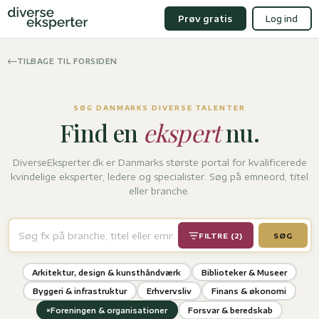
Prøv gratis
Log ind
TILBAGE TIL FORSIDEN
SØG DANMARKS DIVERSE TALENTER
Find en
ekspert
nu.
DiverseEksperter.dk er Danmarks største portal for kvalificerede
kvindelige eksperter, ledere og specialister. Søg på emneord, titel
eller branche.
FILTRE (2)
SØG
Arkitektur, design & kunsthåndværk
Biblioteker & Museer
Byggeri & infrastruktur
Erhvervsliv
Finans & økonomi
×
Foreningen & organisationer
Forsvar & beredskab