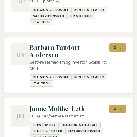
BD
CEO i Epinion P/S
RELIGION & FILOSOFI
KUNST & TEATER
NATURVIDENSKAB
HR & PEOPLE
IT & TECH
Barbara Taudorf
DI →
BA
Andersen
Bestyrelsesmedlem og investor, Scalability
CPH
RELIGION & FILOSOFI
KUNST & TEATER
IT & TECH
Janne Moltke-Leth
DI →
JM
CEO/COO/bestyrelsesmedlem
ERHVERVSLIV
RELIGION & FILOSOFI
KUNST & TEATER
NATURVIDENSKAB