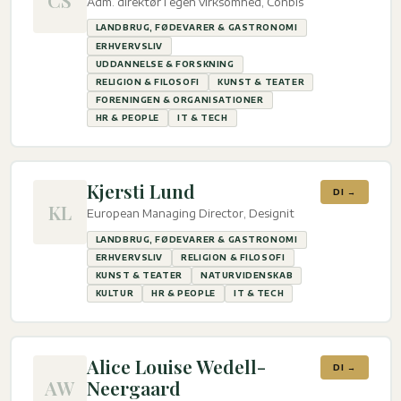
CS
Adm. direktør i egen virksomhed, Conbis
LANDBRUG, FØDEVARER & GASTRONOMI
ERHVERVSLIV
UDDANNELSE & FORSKNING
RELIGION & FILOSOFI
KUNST & TEATER
FORENINGEN & ORGANISATIONER
HR & PEOPLE
IT & TECH
Kjersti Lund
DI →
KL
European Managing Director, Designit
LANDBRUG, FØDEVARER & GASTRONOMI
ERHVERVSLIV
RELIGION & FILOSOFI
KUNST & TEATER
NATURVIDENSKAB
KULTUR
HR & PEOPLE
IT & TECH
Alice Louise Wedell-
DI →
AW
Neergaard