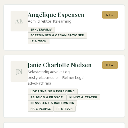
Angélique Espensen
DI →
AE
Adm. direktør, Itslearning
ERHVERVSLIV
FORENINGEN & ORGANISATIONER
IT & TECH
Janie Charlotte Nielsen
DI →
JN
Selvstændig advokat og
bestyrelsesmedlem, Reimer Legal
advokatfirma
UDDANNELSE & FORSKNING
RELIGION & FILOSOFI
KUNST & TEATER
KONSULENT & RÅDGIVNING
HR & PEOPLE
IT & TECH