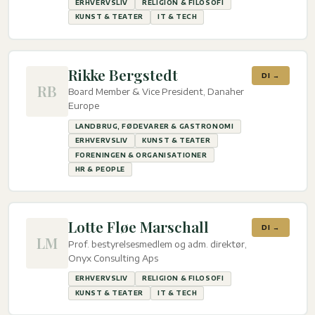
ERHVERVSLIV
RELIGION & FILOSOFI
KUNST & TEATER
IT & TECH
Rikke Bergstedt
DI →
RB
Board Member & Vice President, Danaher
Europe
LANDBRUG, FØDEVARER & GASTRONOMI
ERHVERVSLIV
KUNST & TEATER
FORENINGEN & ORGANISATIONER
HR & PEOPLE
Lotte Fløe Marschall
DI →
LM
Prof. bestyrelsesmedlem og adm. direktør,
Onyx Consulting Aps
ERHVERVSLIV
RELIGION & FILOSOFI
KUNST & TEATER
IT & TECH