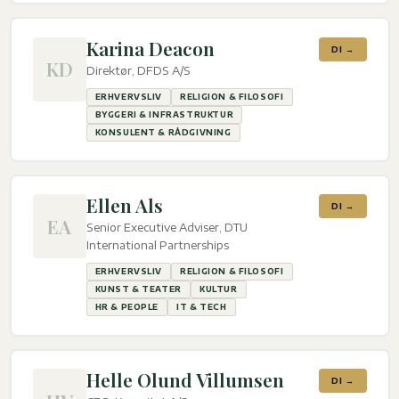
Karina Deacon
DI →
KD
Direktør, DFDS A/S
ERHVERVSLIV
RELIGION & FILOSOFI
BYGGERI & INFRASTRUKTUR
KONSULENT & RÅDGIVNING
Ellen Als
DI →
EA
Senior Executive Adviser, DTU
International Partnerships
ERHVERVSLIV
RELIGION & FILOSOFI
KUNST & TEATER
KULTUR
HR & PEOPLE
IT & TECH
Helle Olund Villumsen
DI →