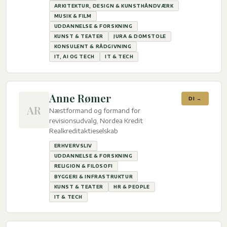
ARKITEKTUR, DESIGN & KUNSTHÅNDVÆRK
MUSIK & FILM
UDDANNELSE & FORSKNING
KUNST & TEATER
JURA & DOMSTOLE
KONSULENT & RÅDGIVNING
IT, AI OG TECH
IT & TECH
Anne Rømer
DI →
AR
Næstformand og formand for
revisionsudvalg, Nordea Kredit
Realkreditaktieselskab
ERHVERVSLIV
UDDANNELSE & FORSKNING
RELIGION & FILOSOFI
BYGGERI & INFRASTRUKTUR
KUNST & TEATER
HR & PEOPLE
IT & TECH