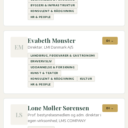
BYGGERI & INFRASTRUKTUR
KONSULENT & RÅDGIVNING
HR & PEOPLE
Evabeth Mønster
DI →
EM
Direktør, LMI Danmark A/S
LANDBRUG, FØDEVARER & GASTRONOMI
ERHVERVSLIV
UDDANNELSE & FORSKNING
KUNST & TEATER
KONSULENT & RÅDGIVNING
KULTUR
HR & PEOPLE
Lone Møller Sørensen
DI →
LS
Prof. bestyrelsesmedlem og adm. direktør i
egen virksomhed, LMS COMPANY