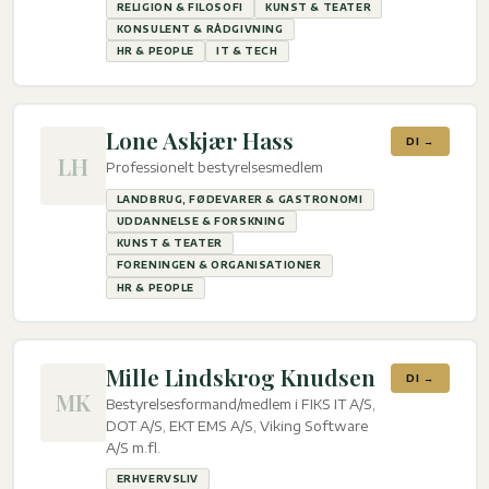
RELIGION & FILOSOFI
KUNST & TEATER
KONSULENT & RÅDGIVNING
HR & PEOPLE
IT & TECH
Lone Askjær Hass
DI →
LH
Professionelt bestyrelsesmedlem
LANDBRUG, FØDEVARER & GASTRONOMI
UDDANNELSE & FORSKNING
KUNST & TEATER
FORENINGEN & ORGANISATIONER
HR & PEOPLE
Mille Lindskrog Knudsen
DI →
MK
Bestyrelsesformand/medlem i FIKS IT A/S,
DOT A/S, EKT EMS A/S, Viking Software
A/S m.fl.
ERHVERVSLIV