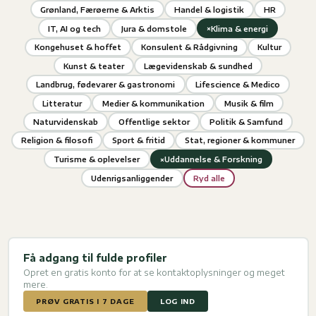
Grønland, Færøerne & Arktis
Handel & logistik
HR
×
IT, AI og tech
Jura & domstole
Klima & energi
Kongehuset & hoffet
Konsulent & Rådgivning
Kultur
Kunst & teater
Lægevidenskab & sundhed
Landbrug, fødevarer & gastronomi
Lifescience & Medico
Litteratur
Medier & kommunikation
Musik & film
Naturvidenskab
Offentlige sektor
Politik & Samfund
Religion & filosofi
Sport & fritid
Stat, regioner & kommuner
×
Turisme & oplevelser
Uddannelse & Forskning
Udenrigsanliggender
Ryd alle
Få adgang til fulde profiler
Opret en gratis konto for at se kontaktoplysninger og meget
mere.
PRØV GRATIS I 7 DAGE
LOG IND