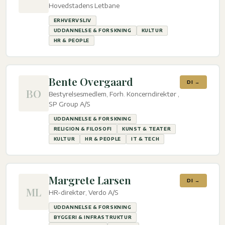
Hovedstadens Letbane
ERHVERVSLIV
UDDANNELSE & FORSKNING
KULTUR
HR & PEOPLE
Bente Overgaard
DI →
BO
Bestyrelsesmedlem, Forh. Koncerndirektør ,
SP Group A/S
UDDANNELSE & FORSKNING
RELIGION & FILOSOFI
KUNST & TEATER
KULTUR
HR & PEOPLE
IT & TECH
Margrete Larsen
DI →
ML
HR-direktør, Verdo A/S
UDDANNELSE & FORSKNING
BYGGERI & INFRASTRUKTUR