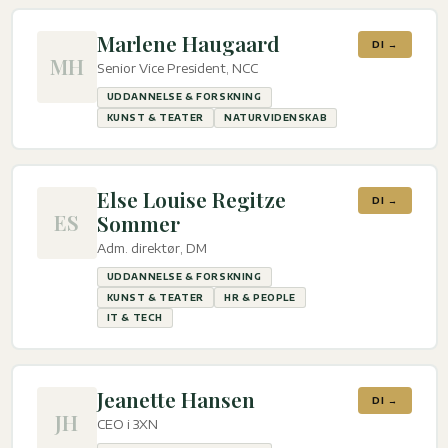
Marlene Haugaard
DI →
MH
Senior Vice President, NCC
UDDANNELSE & FORSKNING
KUNST & TEATER
NATURVIDENSKAB
Else Louise Regitze
DI →
ES
Sommer
Adm. direktør, DM
UDDANNELSE & FORSKNING
KUNST & TEATER
HR & PEOPLE
IT & TECH
Jeanette Hansen
DI →
JH
CEO i 3XN