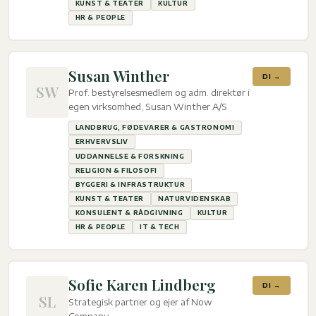
KUNST & TEATER
KULTUR
HR & PEOPLE
Susan Winther
DI →
SW
Prof. bestyrelsesmedlem og adm. direktør i
egen virksomhed, Susan Winther A/S
LANDBRUG, FØDEVARER & GASTRONOMI
ERHVERVSLIV
UDDANNELSE & FORSKNING
RELIGION & FILOSOFI
BYGGERI & INFRASTRUKTUR
KUNST & TEATER
NATURVIDENSKAB
KONSULENT & RÅDGIVNING
KULTUR
HR & PEOPLE
IT & TECH
Sofie Karen Lindberg
DI →
SL
Strategisk partner og ejer af Now