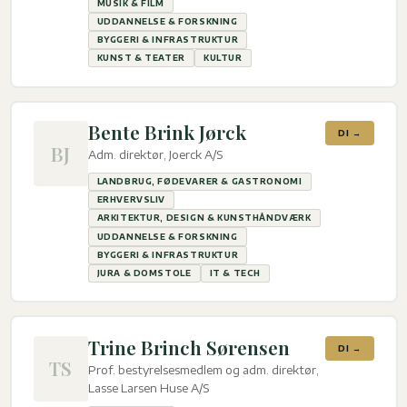
MUSIK & FILM
UDDANNELSE & FORSKNING
BYGGERI & INFRASTRUKTUR
KUNST & TEATER
KULTUR
Bente Brink Jørck
DI →
BJ
Adm. direktør, Joerck A/S
LANDBRUG, FØDEVARER & GASTRONOMI
ERHVERVSLIV
ARKITEKTUR, DESIGN & KUNSTHÅNDVÆRK
UDDANNELSE & FORSKNING
BYGGERI & INFRASTRUKTUR
JURA & DOMSTOLE
IT & TECH
Trine Brinch Sørensen
DI →
TS
Prof. bestyrelsesmedlem og adm. direktør,
Lasse Larsen Huse A/S