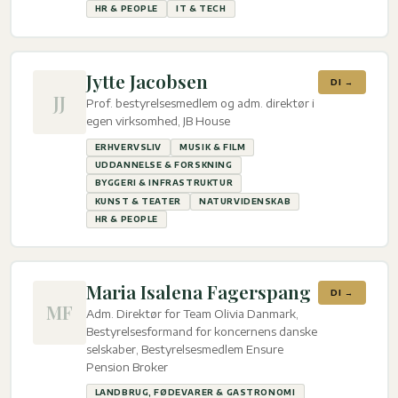
HR & PEOPLE
IT & TECH
Jytte Jacobsen
DI →
JJ
Prof. bestyrelsesmedlem og adm. direktør i
egen virksomhed, JB House
ERHVERVSLIV
MUSIK & FILM
UDDANNELSE & FORSKNING
BYGGERI & INFRASTRUKTUR
KUNST & TEATER
NATURVIDENSKAB
HR & PEOPLE
Maria Isalena Fagerspang
DI →
MF
Adm. Direktør for Team Olivia Danmark,
Bestyrelsesformand for koncernens danske
selskaber, Bestyrelsesmedlem Ensure
Pension Broker
LANDBRUG, FØDEVARER & GASTRONOMI