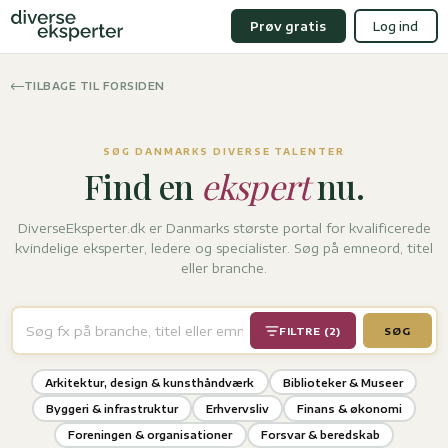
Prøv gratis
Log ind
TILBAGE TIL FORSIDEN
SØG DANMARKS DIVERSE TALENTER
Find en
ekspert
nu.
DiverseEksperter.dk er Danmarks største portal for kvalificerede
kvindelige eksperter, ledere og specialister. Søg på emneord, titel
eller branche.
FILTRE (2)
SØG
Arkitektur, design & kunsthåndværk
Biblioteker & Museer
Byggeri & infrastruktur
Erhvervsliv
Finans & økonomi
Foreningen & organisationer
Forsvar & beredskab