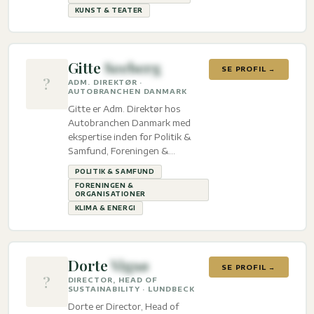
KUNST & TEATER
Gitte
Seeberg
SE PROFIL →
?
ADM. DIREKTØR ·
AUTOBRANCHEN DANMARK
Gitte er Adm. Direktør hos
Autobranchen Danmark med
ekspertise inden for Politik &
Samfund, Foreningen &
organisationer og Klima & energi.
POLITIK & SAMFUND
FORENINGEN &
ORGANISATIONER
KLIMA & ENERGI
Dorte
Vigsø
SE PROFIL →
?
DIRECTOR, HEAD OF
SUSTAINABILITY · LUNDBECK
Dorte er Director, Head of