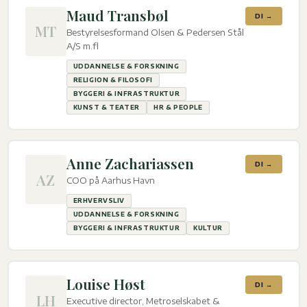
Maud Transbøl
DI →
MT
Bestyrelsesformand Olsen & Pedersen Stål
A/S m.fl
UDDANNELSE & FORSKNING
RELIGION & FILOSOFI
BYGGERI & INFRASTRUKTUR
KUNST & TEATER
HR & PEOPLE
Anne Zachariassen
DI →
AZ
COO på Aarhus Havn
ERHVERVSLIV
UDDANNELSE & FORSKNING
BYGGERI & INFRASTRUKTUR
KULTUR
Louise Høst
DI →
LH
Executive director, Metroselskabet &