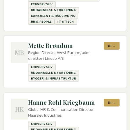
ERHVERVSLIV
UDDANNELSE & FORSKNING
KONSULENT & RÅDGIVNING
HR & PEOPLE
IT & TECH
Mette Brøndum
DI →
MB
Region Director West Europe, adm.
direktør i Lindab A/S
ERHVERVSLIV
UDDANNELSE & FORSKNING
BYGGERI & INFRASTRUKTUR
Hanne Røhl Kriegbaum
DI →
HK
Global HR & Communication Director,
Haarslev Industries
ERHVERVSLIV
UDDANNELSE & FORSKNING