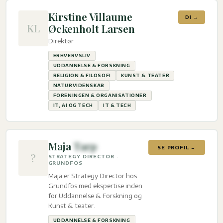
Kirstine Villaume
DI →
KL
Øckenholt Larsen
Direktør
ERHVERVSLIV
UDDANNELSE & FORSKNING
RELIGION & FILOSOFI
KUNST & TEATER
NATURVIDENSKAB
FORENINGEN & ORGANISATIONER
IT, AI OG TECH
IT & TECH
Maja
Tarp
SE PROFIL →
?
STRATEGY DIRECTOR ·
GRUNDFOS
Maja er Strategy Director hos
Grundfos med ekspertise inden
for Uddannelse & Forskning og
Kunst & teater.
UDDANNELSE & FORSKNING