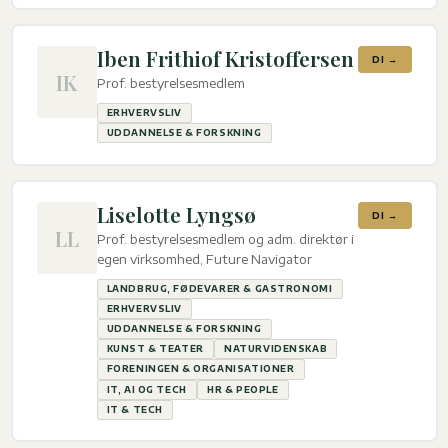
Iben Frithiof Kristoffersen
DI →
IK
Prof. bestyrelsesmedlem
ERHVERVSLIV
UDDANNELSE & FORSKNING
Liselotte Lyngsø
DI →
LL
Prof. bestyrelsesmedlem og adm. direktør i
egen virksomhed, Future Navigator
LANDBRUG, FØDEVARER & GASTRONOMI
ERHVERVSLIV
UDDANNELSE & FORSKNING
KUNST & TEATER
NATURVIDENSKAB
FORENINGEN & ORGANISATIONER
IT, AI OG TECH
HR & PEOPLE
IT & TECH