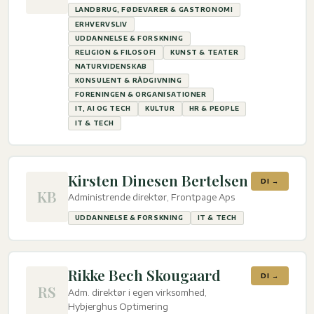
LANDBRUG, FØDEVARER & GASTRONOMI
ERHVERVSLIV
UDDANNELSE & FORSKNING
RELIGION & FILOSOFI
KUNST & TEATER
NATURVIDENSKAB
KONSULENT & RÅDGIVNING
FORENINGEN & ORGANISATIONER
IT, AI OG TECH
KULTUR
HR & PEOPLE
IT & TECH
Kirsten Dinesen Bertelsen
DI →
KB
Administrende direktør, Frontpage Aps
UDDANNELSE & FORSKNING
IT & TECH
Rikke Bech Skougaard
DI →
RS
Adm. direktør i egen virksomhed,
Hybjerghus Optimering