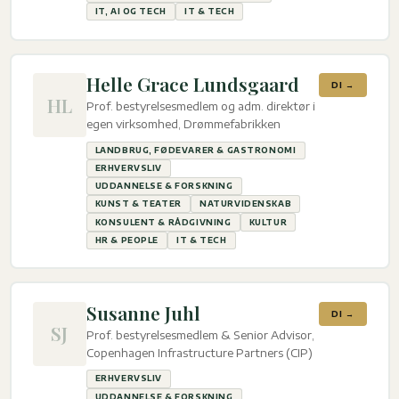
IT, AI OG TECH
IT & TECH
Helle Grace Lundsgaard
DI →
HL
Prof. bestyrelsesmedlem og adm. direktør i
egen virksomhed, Drømmefabrikken
LANDBRUG, FØDEVARER & GASTRONOMI
ERHVERVSLIV
UDDANNELSE & FORSKNING
KUNST & TEATER
NATURVIDENSKAB
KONSULENT & RÅDGIVNING
KULTUR
HR & PEOPLE
IT & TECH
Susanne Juhl
DI →
SJ
Prof. bestyrelsesmedlem & Senior Advisor,
Copenhagen Infrastructure Partners (CIP)
ERHVERVSLIV
UDDANNELSE & FORSKNING