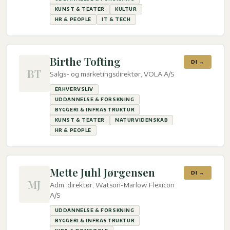
KUNST & TEATER
KULTUR
HR & PEOPLE
IT & TECH
Birthe Tofting
DI →
BT
Salgs- og marketingsdirektør, VOLA A/S
ERHVERVSLIV
UDDANNELSE & FORSKNING
BYGGERI & INFRASTRUKTUR
KUNST & TEATER
NATURVIDENSKAB
HR & PEOPLE
Mette Juhl Jørgensen
DI →
MJ
Adm. direktør, Watson-Marlow Flexicon
A/S
UDDANNELSE & FORSKNING
BYGGERI & INFRASTRUKTUR