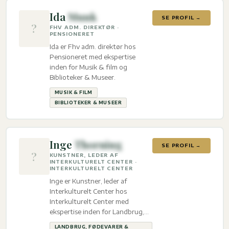
Ida
Munk
SE PROFIL →
?
FHV ADM. DIREKTØR ·
PENSIONERET
Ida er Fhv adm. direktør hos
Pensioneret med ekspertise
inden for Musik & film og
Biblioteker & Museer.
MUSIK & FILM
BIBLIOTEKER & MUSEER
Inge
Thorning
SE PROFIL →
?
KUNSTNER, LEDER AF
INTERKULTURELT CENTER ·
INTERKULTURELT CENTER
Inge er Kunstner, leder af
Interkulturelt Center hos
Interkulturelt Center med
ekspertise inden for Landbrug,
fødevarer & gastronomi, Sport &
LANDBRUG, FØDEVARER &