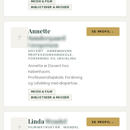
MUSIK & FILM
BIBLIOTEKER & MUSEER
Annette
SE PROFIL →
?
Søndergaard
Gregersen
DOCENT · KØBENHAVNS
PROFESSIONSHØJSKOLE,
FORSKNING OG UDVIKLING
Annette er Docent hos
Københavns
Professionshøjskole, Forskning
og Udvikling med ekspertise
inden for Musik & film og
MUSIK & FILM
Biblioteker & Museer.
BIBLIOTEKER & MUSEER
Linda
Wendel
SE PROFIL →
?
FILMINSTRUKTØR · WENDEL