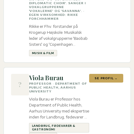
DIPLOMATIC CHOIR'. SANGER I
VOKALGRUPPERNE
'VOKALERNE' OG 'SAVANNA'. ·
EGEN VIRKSOMHED: RIKKE
FORCHHAMMER
Rikke er Fhv. forstander på
Krogerup Højskole. Musikalsk
leder af vokalgrupperne 'Baobab
Sisters' og 'Copenhagen
Diplomatic Choir'. Sanger i
MUSIK & FILM
vokalgrupperne 'Vokalerne' og
'Savanna'. hos Egen virksomhed:
Rikke Forchhammer med
ekspertise inden for Musik & film.
Viola Burau
SE PROFIL →
?
PROFESSOR · DEPARTMENT OF
PUBLIC HEALTH, AARHUS
UNIVERSITY
Viola Burau er Professor hos
Department of Public Health,
Aarhus University med ekspertise
inden for Landbrug, fødevarer &
gastronomi, Musik & film og
LANDBRUG, FØDEVARER &
Biblioteker & Museer.
GASTRONOMI