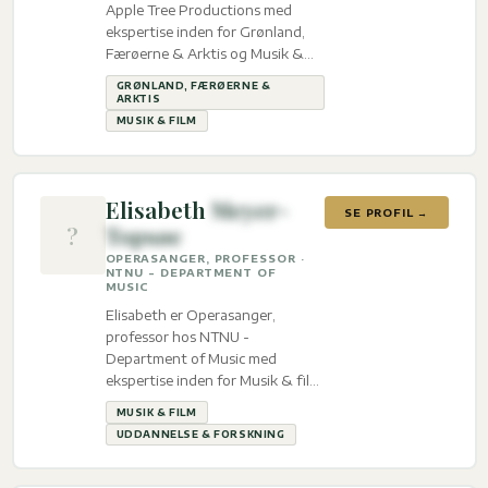
Apple Tree Productions med
ekspertise inden for Grønland,
Færøerne & Arktis og Musik &
film.
GRØNLAND, FÆRØERNE &
ARKTIS
MUSIK & FILM
Elisabeth
Meyer-
SE PROFIL →
?
Topsøe
OPERASANGER, PROFESSOR ·
NTNU - DEPARTMENT OF
MUSIC
Elisabeth er Operasanger,
professor hos NTNU -
Department of Music med
ekspertise inden for Musik & film
og Uddannelse & Forskning.
MUSIK & FILM
UDDANNELSE & FORSKNING