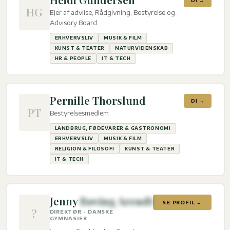
DI →
HG
Ejer af adviise, Rådgivning, Bestyrelse og
Advisory Board
ERHVERVSLIV
MUSIK & FILM
KUNST & TEATER
NATURVIDENSKAB
HR & PEOPLE
IT & TECH
Pernille Thorslund
DI →
PT
Bestyrelsesmedlem
LANDBRUG, FØDEVARER & GASTRONOMI
ERHVERVSLIV
MUSIK & FILM
RELIGION & FILOSOFI
KUNST & TEATER
IT & TECH
Jenny
Bøving Arendt
SE PROFIL →
?
DIREKTØR · DANSKE
GYMNASIER