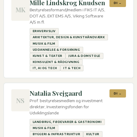
Mille Lindskrog Knudsen
DI →
MK
Bestyrelsesformand/medlem i FIKS IT A/S,
DOT A/S, EKT EMS A/S, Viking Software
A/S m.fl.
ERHVERVSLIV
ARKITEKTUR, DESIGN & KUNSTHÅNDVÆRK
MUSIK & FILM
UDDANNELSE & FORSKNING
KUNST & TEATER
JURA & DOMSTOLE
KONSULENT & RÅDGIVNING
IT, AI OG TECH
IT & TECH
Natalia Svejgaard
DI →
NS
Prof. bestyrelsesmedlem og investment
direktør, Investeringsfonden for
Udviklingslande
LANDBRUG, FØDEVARER & GASTRONOMI
MUSIK & FILM
BYGGERI & INFRASTRUKTUR
KULTUR