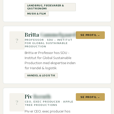
gastronomi og Musik & film.
LANDBRUG, FØDEVARER &
GASTRONOMI
MUSIK & FILM
Britta
Gammelgaard
SE PROFIL →
?
PROFESSOR · SDU - INSTITUT
FOR GLOBAL SUSTAINABLE
PRODUCTION
Britta er Professor hos SDU -
Institut for Global Sustainable
Production med ekspertise inden
for Handel & logistik.
HANDEL & LOGISTIK
Piv
Bernth
SE PROFIL →
?
CEO, EXEC PRODUCER · APPLE
TREE PRODUCTIONS
Piv er CEO, exec producer hos