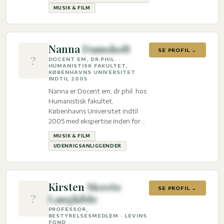
MUSIK & FILM
Nanna
Damsholt
SE PROFIL →
?
DOCENT EM, DR.PHIL. ·
HUMANISTISK FAKULTET,
KØBENHAVNS UNIVERSITET
INDTIL 2005
Nanna er Docent em, dr.phil. hos
Humanistisk fakultet,
Københavns Universitet indtil
2005 med ekspertise inden for
Musik & film og
MUSIK & FILM
Udenrigsanliggender.
UDENRIGSANLIGGENDER
Kirsten
Merete
SE PROFIL →
?
Langkilde
PROFESSOR,
BESTYRELSESMEDLEM · LEVINS
FOND