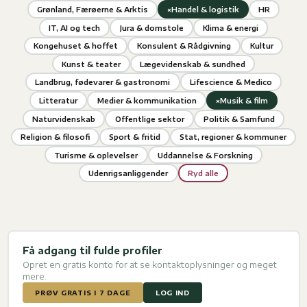
×
Grønland, Færøerne & Arktis
Handel & logistik
HR
IT, AI og tech
Jura & domstole
Klima & energi
Kongehuset & hoffet
Konsulent & Rådgivning
Kultur
Kunst & teater
Lægevidenskab & sundhed
Landbrug, fødevarer & gastronomi
Lifescience & Medico
×
Litteratur
Medier & kommunikation
Musik & film
Naturvidenskab
Offentlige sektor
Politik & Samfund
Religion & filosofi
Sport & fritid
Stat, regioner & kommuner
Turisme & oplevelser
Uddannelse & Forskning
Udenrigsanliggender
Ryd alle
Få adgang til fulde profiler
Opret en gratis konto for at se kontaktoplysninger og meget
mere.
PRØV GRATIS I 7 DAGE
LOG IND