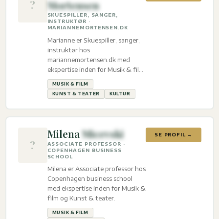
?
Mortensen
SKUESPILLER, SANGER,
INSTRUKTØR ·
MARIANNEMORTENSEN.DK
Marianne er Skuespiller, sanger,
instruktør hos
mariannemortensen.dk med
ekspertise inden for Musik & film,
Kunst & teater og Kultur.
MUSIK & FILM
KUNST & TEATER
KULTUR
Milena
Micevski
SE PROFIL →
?
ASSOCIATE PROFESSOR ·
COPENHAGEN BUSINESS
SCHOOL
Milena er Associate professor hos
Copenhagen business school
med ekspertise inden for Musik &
film og Kunst & teater.
MUSIK & FILM