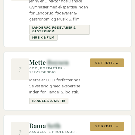
Jenny er Direktør hos Danske
Gymnasier med ekspertise inden
for Landbrug, fødevarer &
gastronomi og Musik & film.
LANDBRUG, FØDEVARER &
GASTRONOMI
MUSIK & FILM
Mette
Boysen
SE PROFIL →
?
COO, FORFATTER ·
SELVSTÆNDIG
Mette er COO, forfatter hos
Selvstændig med ekspertise
inden for Handel & logistik.
HANDEL & LOGISTIK
Rama
Seth
SE PROFIL →
?
ASSOCIATE PROFESSOR ·