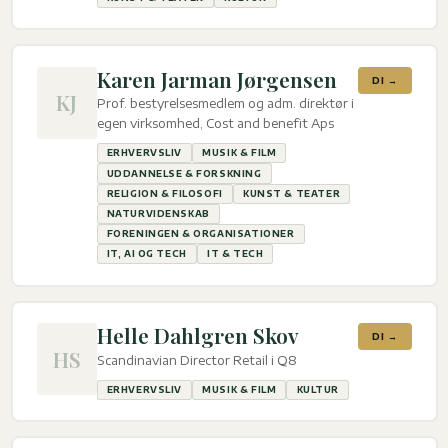
Karen Jarman Jørgensen
DI →
KJ
Prof. bestyrelsesmedlem og adm. direktør i
egen virksomhed, Cost and benefit Aps
ERHVERVSLIV
MUSIK & FILM
UDDANNELSE & FORSKNING
RELIGION & FILOSOFI
KUNST & TEATER
NATURVIDENSKAB
FORENINGEN & ORGANISATIONER
IT, AI OG TECH
IT & TECH
Helle Dahlgren Skov
DI →
HS
Scandinavian Director Retail i Q8
ERHVERVSLIV
MUSIK & FILM
KULTUR