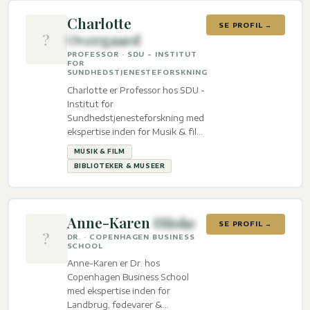
Charlotte
SE PROFIL →
?
Overgaard
PROFESSOR · SDU - INSTITUT
FOR
SUNDHEDSTJENESTEFORSKNING
Charlotte er Professor hos SDU -
Institut for
Sundhedstjenesteforskning med
ekspertise inden for Musik & film
og Biblioteker & Museer.
MUSIK & FILM
BIBLIOTEKER & MUSEER
Anne-Karen
Hüske
SE PROFIL →
?
DR. · COPENHAGEN BUSINESS
SCHOOL
Anne-Karen er Dr. hos
Copenhagen Business School
med ekspertise inden for
Landbrug, fødevarer &