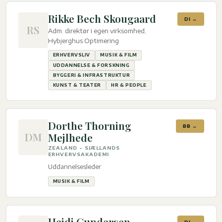
Rikke Bech Skougaard
DI →
RS
Adm. direktør i egen virksomhed,
Hybjerghus Optimering
ERHVERVSLIV
MUSIK & FILM
UDDANNELSE & FORSKNING
BYGGERI & INFRASTRUKTUR
KUNST & TEATER
HR & PEOPLE
Dorthe Thorning
BB →
DM
Mejlhede
ZEALAND - SJÆLLANDS
ERHVERVSAKADEMI
Uddannelsesleder
MUSIK & FILM
Heidi Gundersen