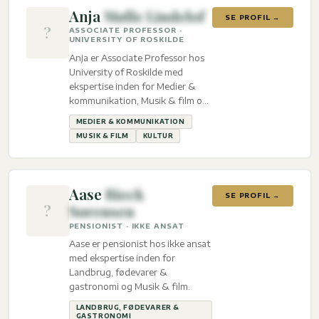
Anja
Mølle Lindelof
SE PROFIL →
?
ASSOCIATE PROFESSOR ·
UNIVERSITY OF ROSKILDE
Anja er Associate Professor hos
University of Roskilde med
ekspertise inden for Medier &
kommunikation, Musik & film og
Kultur.
MEDIER & KOMMUNIKATION
MUSIK & FILM
KULTUR
Aase
Rieck
SE PROFIL →
?
Sørensen
PENSIONIST · IKKE ANSAT
Aase er pensionist hos ikke ansat
med ekspertise inden for
Landbrug, fødevarer &
gastronomi og Musik & film.
LANDBRUG, FØDEVARER &
GASTRONOMI