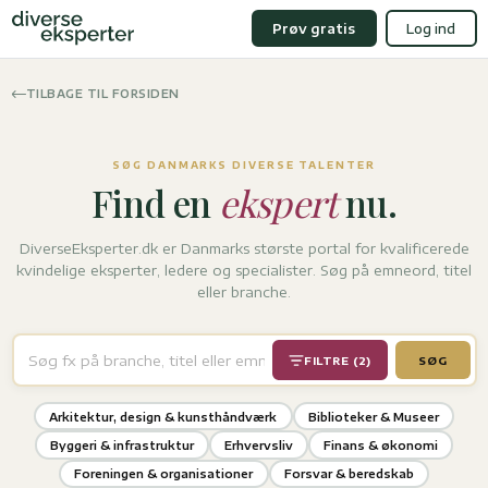
Prøv gratis
Log ind
TILBAGE TIL FORSIDEN
SØG DANMARKS DIVERSE TALENTER
Find en
ekspert
nu.
DiverseEksperter.dk er Danmarks største portal for kvalificerede
kvindelige eksperter, ledere og specialister. Søg på emneord, titel
eller branche.
FILTRE (2)
SØG
Arkitektur, design & kunsthåndværk
Biblioteker & Museer
Byggeri & infrastruktur
Erhvervsliv
Finans & økonomi
Foreningen & organisationer
Forsvar & beredskab