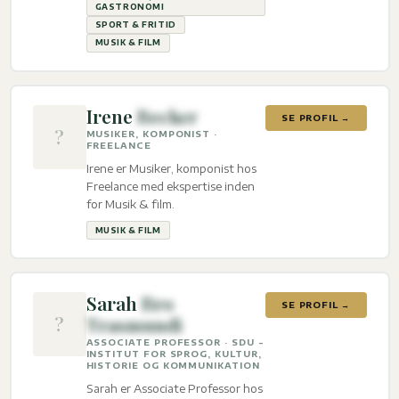
fritid og Musik & film.
GASTRONOMI
SPORT & FRITID
MUSIK & FILM
Irene
Becker
SE PROFIL →
?
MUSIKER, KOMPONIST ·
FREELANCE
Irene er Musiker, komponist hos
Freelance med ekspertise inden
for Musik & film.
MUSIK & FILM
Sarah
Bro
SE PROFIL →
?
Trasmundi
ASSOCIATE PROFESSOR · SDU -
INSTITUT FOR SPROG, KULTUR,
HISTORIE OG KOMMUNIKATION
Sarah er Associate Professor hos