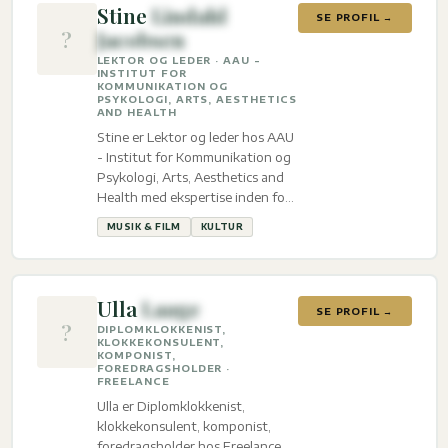
Stine
Lindahl
SE PROFIL →
?
Jacobsen
LEKTOR OG LEDER · AAU -
INSTITUT FOR
KOMMUNIKATION OG
PSYKOLOGI, ARTS, AESTHETICS
AND HEALTH
Stine er Lektor og leder hos AAU
- Institut for Kommunikation og
Psykologi, Arts, Aesthetics and
Health med ekspertise inden for
Musik & film og Kultur.
MUSIK & FILM
KULTUR
Ulla
Laage
SE PROFIL →
?
DIPLOMKLOKKENIST,
KLOKKEKONSULENT,
KOMPONIST,
FOREDRAGSHOLDER ·
FREELANCE
Ulla er Diplomklokkenist,
klokkekonsulent, komponist,
foredragsholder hos Freelance