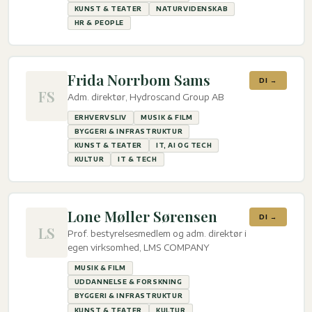
KUNST & TEATER
NATURVIDENSKAB
HR & PEOPLE
Frida Norrbom Sams
DI →
FS
Adm. direktør, Hydroscand Group AB
ERHVERVSLIV
MUSIK & FILM
BYGGERI & INFRASTRUKTUR
KUNST & TEATER
IT, AI OG TECH
KULTUR
IT & TECH
Lone Møller Sørensen
DI →
LS
Prof. bestyrelsesmedlem og adm. direktør i
egen virksomhed, LMS COMPANY
MUSIK & FILM
UDDANNELSE & FORSKNING
BYGGERI & INFRASTRUKTUR
KUNST & TEATER
KULTUR