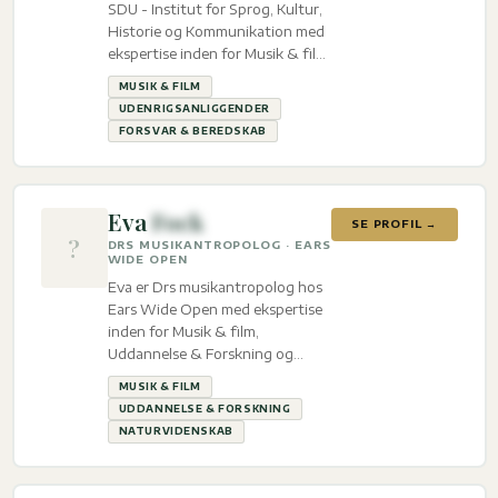
SDU - Institut for Sprog, Kultur,
Historie og Kommunikation med
ekspertise inden for Musik & film,
Udenrigsanliggender og Forsvar
MUSIK & FILM
& beredskab.
UDENRIGSANLIGGENDER
FORSVAR & BEREDSKAB
Eva
Fock
SE PROFIL →
?
DRS MUSIKANTROPOLOG · EARS
WIDE OPEN
Eva er Drs musikantropolog hos
Ears Wide Open med ekspertise
inden for Musik & film,
Uddannelse & Forskning og
Naturvidenskab.
MUSIK & FILM
UDDANNELSE & FORSKNING
NATURVIDENSKAB