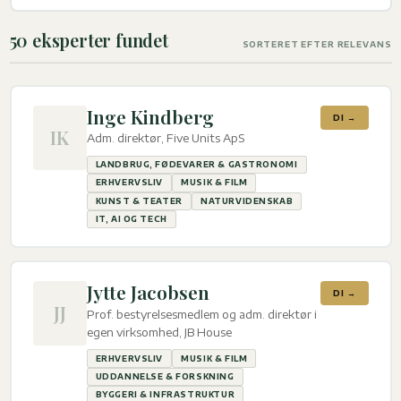
50 eksperter fundet
SORTERET EFTER RELEVANS
Inge Kindberg
DI →
IK
Adm. direktør, Five Units ApS
LANDBRUG, FØDEVARER & GASTRONOMI
ERHVERVSLIV
MUSIK & FILM
KUNST & TEATER
NATURVIDENSKAB
IT, AI OG TECH
Jytte Jacobsen
DI →
JJ
Prof. bestyrelsesmedlem og adm. direktør i
egen virksomhed, JB House
ERHVERVSLIV
MUSIK & FILM
UDDANNELSE & FORSKNING
BYGGERI & INFRASTRUKTUR