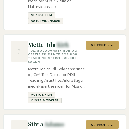
inden for Musik & film og
Naturvidenskab.
MUSIK & FILM
NATURVIDENSKAB
Mette-Ida
Kirk
SE PROFIL →
?
TDL. SOLODANSERINDE OG
CERTIFIED DANCE FOR PD®
TEACHING ARTIST · ÆLDRE
SAGEN
Mette-Ida er Tdl. Solodanserinde
og Certified Dance for PD®
Teaching Artist hos Ældre Sagen
med ekspertise inden for Musik &
film og Kunst & teater.
MUSIK & FILM
KUNST & TEATER
Silvia
Adamo
SE PROFIL →