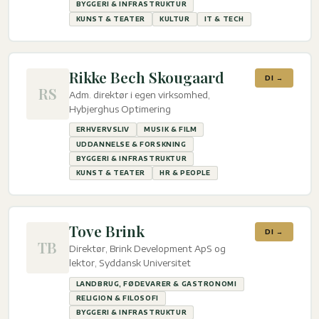
BYGGERI & INFRASTRUKTUR
KUNST & TEATER
KULTUR
IT & TECH
Rikke Bech Skougaard
DI →
RS
Adm. direktør i egen virksomhed,
Hybjerghus Optimering
ERHVERVSLIV
MUSIK & FILM
UDDANNELSE & FORSKNING
BYGGERI & INFRASTRUKTUR
KUNST & TEATER
HR & PEOPLE
Tove Brink
DI →
TB
Direktør, Brink Development ApS og
lektor, Syddansk Universitet
LANDBRUG, FØDEVARER & GASTRONOMI
RELIGION & FILOSOFI
BYGGERI & INFRASTRUKTUR