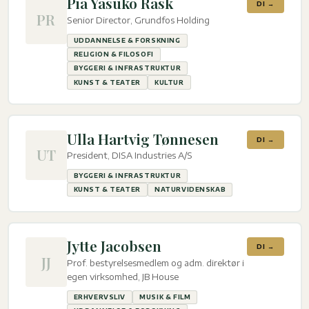
Pia Yasuko Rask
DI →
PR
Senior Director, Grundfos Holding
UDDANNELSE & FORSKNING
RELIGION & FILOSOFI
BYGGERI & INFRASTRUKTUR
KUNST & TEATER
KULTUR
Ulla Hartvig Tønnesen
DI →
UT
President, DISA Industries A/S
BYGGERI & INFRASTRUKTUR
KUNST & TEATER
NATURVIDENSKAB
Jytte Jacobsen
DI →
JJ
Prof. bestyrelsesmedlem og adm. direktør i
egen virksomhed, JB House
ERHVERVSLIV
MUSIK & FILM