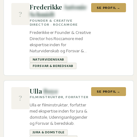
Frederikke
Antonie
SE PROFIL →
?
Schmidt
FOUNDER & CREATIVE
DIRECTOR · ROCCAMORE
Frederikke er Founder & Creative
Director hos Roccamore med
ekspertise inden for
Naturvidenskab og Forsvar &
beredskab.
NATURVIDENSKAB
FORSVAR & BEREDSKAB
Ulla
Boye
SE PROFIL →
?
FILMINSTRUKTØR, FORFATTER
Ulla er filminstruktør, forfatter
med ekspertise inden for Jura &
domstole, Udenrigsanliggender
og Forsvar & beredskab.
JURA & DOMSTOLE