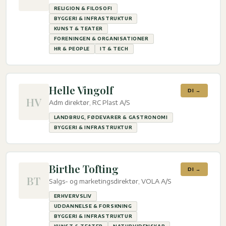
RELIGION & FILOSOFI
BYGGERI & INFRASTRUKTUR
KUNST & TEATER
FORENINGEN & ORGANISATIONER
HR & PEOPLE
IT & TECH
Helle Vingolf
DI →
HV
Adm direktør, RC Plast A/S
LANDBRUG, FØDEVARER & GASTRONOMI
BYGGERI & INFRASTRUKTUR
Birthe Tofting
DI →
BT
Salgs- og marketingsdirektør, VOLA A/S
ERHVERVSLIV
UDDANNELSE & FORSKNING
BYGGERI & INFRASTRUKTUR