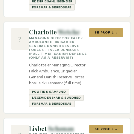
UDENRIGSANLIGGENDER
FORSVAR & BEREDSKAB
Charlotte
Wetche
SE PROFIL →
?
MANAGING DIRECTOR FALCK
AMBULANCE, BRIGADIER
GENERAL DANISH RESERVE
FORCES · FALCK DENMARK
(FULL TIME). DANISH DEFENCE
(ONLY AS A RESERVIST)
Charlotte er Managing Director
Falck Ambulance, Brigadier
General Danish Reserve Forces
hos Falck Denmark (full time).
Danish Defence (only as a
POLITIK & SAMFUND
reservist) med ekspertise inden
LÆGEVIDENSKAB & SUNDHED
for Politik & Samfund,
FORSVAR & BEREDSKAB
Lægevidenskab & sundhed og
Forsvar & beredskab.
Lisbet
Schønau
SE PROFIL →