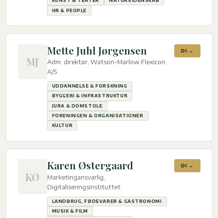
KUNST & TEATER
NATURVIDENSKAB
HR & PEOPLE
Mette Juhl Jørgensen
DI →
MJ
Adm. direktør, Watson-Marlow Flexicon
A/S
UDDANNELSE & FORSKNING
BYGGERI & INFRASTRUKTUR
JURA & DOMSTOLE
FORENINGEN & ORGANISATIONER
KULTUR
Karen Østergaard
DI →
KØ
Marketingansvarlig,
Digitaliseringsinstituttet
LANDBRUG, FØDEVARER & GASTRONOMI
MUSIK & FILM