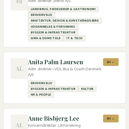
BJ
Adm. direktør, Joerck A/S
LANDBRUG, FØDEVARER & GASTRONOMI
ERHVERVSLIV
ARKITEKTUR, DESIGN & KUNSTHÅNDVÆRK
UDDANNELSE & FORSKNING
BYGGERI & INFRASTRUKTUR
JURA & DOMSTOLE
IT & TECH
Anita Palm Laursen
DI →
AL
Adm. direktør i VDL Bus & Coach Danmark
A/S
ERHVERVSLIV
BYGGERI & INFRASTRUKTUR
KULTUR
HR & PEOPLE
Anne Bisbjerg Lee
DI →
AL
Koncerndirektør, LB Forsikring