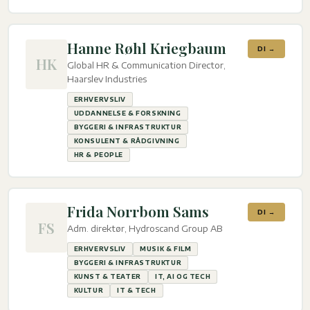
Hanne Røhl Kriegbaum
DI →
HK
Global HR & Communication Director,
Haarslev Industries
ERHVERVSLIV
UDDANNELSE & FORSKNING
BYGGERI & INFRASTRUKTUR
KONSULENT & RÅDGIVNING
HR & PEOPLE
Frida Norrbom Sams
DI →
FS
Adm. direktør, Hydroscand Group AB
ERHVERVSLIV
MUSIK & FILM
BYGGERI & INFRASTRUKTUR
KUNST & TEATER
IT, AI OG TECH
KULTUR
IT & TECH