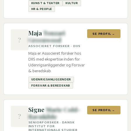
KUNST & TEATER
KULTUR
HR & PEOPLE
Maja
Touzari
SE PROFIL →
?
Greenwood
ASSOCIERET FORSKER · DIIS
Maja er Associeret forsker hos
DIIS med ekspertise inden for
Udenrigsanliggender og Forsvar
& beredskab.
UDENRIGSANLIGGENDER
FORSVAR & BEREDSKAB
Signe
Marie Cold-
SE PROFIL →
?
Ravnkilde
SENIORFORSKER · DANSK
INSTITUT FOR
INTERNATIONALE STUDIER