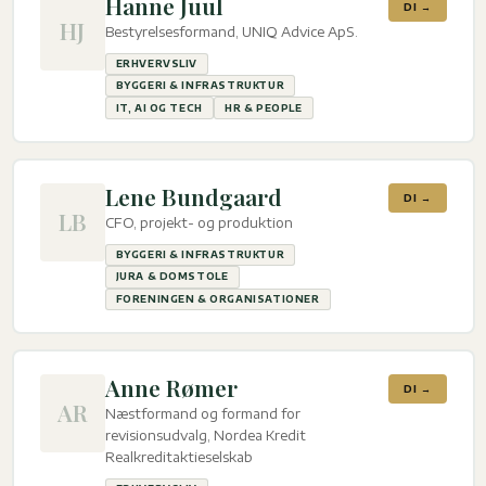
Hanne Juul
DI →
HJ
Bestyrelsesformand, UNIQ Advice ApS.
ERHVERVSLIV
BYGGERI & INFRASTRUKTUR
IT, AI OG TECH
HR & PEOPLE
Lene Bundgaard
DI →
LB
CFO, projekt- og produktion
BYGGERI & INFRASTRUKTUR
JURA & DOMSTOLE
FORENINGEN & ORGANISATIONER
Anne Rømer
DI →
AR
Næstformand og formand for
revisionsudvalg, Nordea Kredit
Realkreditaktieselskab