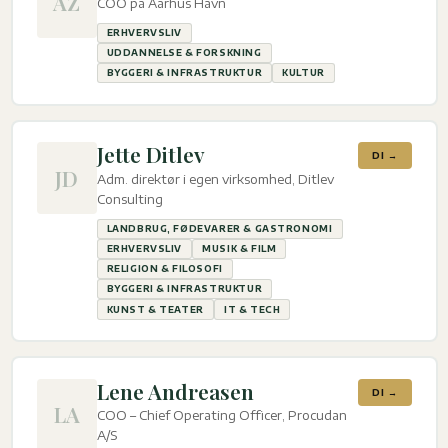
AZ
COO på Aarhus Havn
ERHVERVSLIV
UDDANNELSE & FORSKNING
BYGGERI & INFRASTRUKTUR
KULTUR
Jette Ditlev
DI →
JD
Adm. direktør i egen virksomhed, Ditlev
Consulting
LANDBRUG, FØDEVARER & GASTRONOMI
ERHVERVSLIV
MUSIK & FILM
RELIGION & FILOSOFI
BYGGERI & INFRASTRUKTUR
KUNST & TEATER
IT & TECH
Lene Andreasen
DI →
LA
COO – Chief Operating Officer, Procudan
A/S