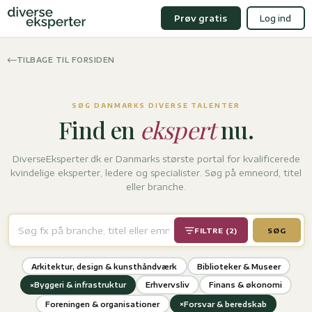
Prøv gratis
Log ind
TILBAGE TIL FORSIDEN
SØG DANMARKS DIVERSE TALENTER
Find en
ekspert
nu.
DiverseEksperter.dk er Danmarks største portal for kvalificerede
kvindelige eksperter, ledere og specialister. Søg på emneord, titel
eller branche.
FILTRE (2)
SØG
Arkitektur, design & kunsthåndværk
Biblioteker & Museer
×
Byggeri & infrastruktur
Erhvervsliv
Finans & økonomi
×
Foreningen & organisationer
Forsvar & beredskab