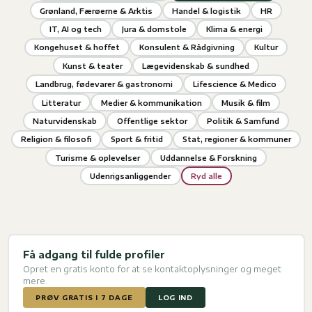
Grønland, Færøerne & Arktis
Handel & logistik
HR
IT, AI og tech
Jura & domstole
Klima & energi
Kongehuset & hoffet
Konsulent & Rådgivning
Kultur
Kunst & teater
Lægevidenskab & sundhed
Landbrug, fødevarer & gastronomi
Lifescience & Medico
Litteratur
Medier & kommunikation
Musik & film
Naturvidenskab
Offentlige sektor
Politik & Samfund
Religion & filosofi
Sport & fritid
Stat, regioner & kommuner
Turisme & oplevelser
Uddannelse & Forskning
Udenrigsanliggender
Ryd alle
Få adgang til fulde profiler
Opret en gratis konto for at se kontaktoplysninger og meget
mere.
PRØV GRATIS I 7 DAGE
LOG IND