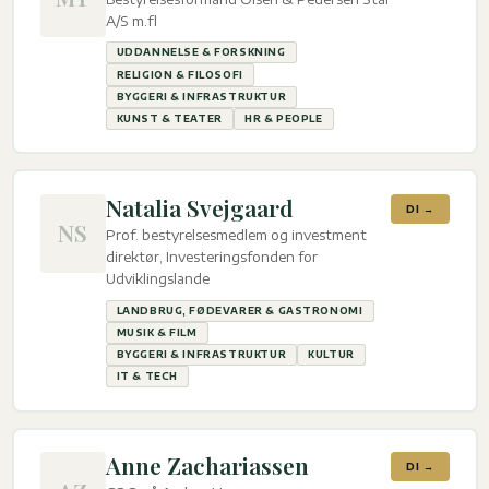
A/S m.fl
UDDANNELSE & FORSKNING
RELIGION & FILOSOFI
BYGGERI & INFRASTRUKTUR
KUNST & TEATER
HR & PEOPLE
Natalia Svejgaard
DI →
NS
Prof. bestyrelsesmedlem og investment
direktør, Investeringsfonden for
Udviklingslande
LANDBRUG, FØDEVARER & GASTRONOMI
MUSIK & FILM
BYGGERI & INFRASTRUKTUR
KULTUR
IT & TECH
Anne Zachariassen
DI →