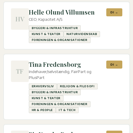
Helle Olund Villumsen
DI →
HV
CEO, Kapacitet A/S
BYGGERI & INFRASTRUKTUR
KUNST & TEATER
NATURVIDENSKAB
FORENINGEN & ORGANISATIONER
Tina Fredensborg
DI →
TF
Indehaver/selvstændig, FairPart og
PlusPart
ERHVERVSLIV
RELIGION & FILOSOFI
BYGGERI & INFRASTRUKTUR
KUNST & TEATER
FORENINGEN & ORGANISATIONER
HR & PEOPLE
IT & TECH