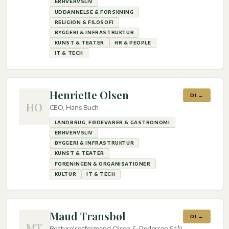
ERHVERVSLIV
UDDANNELSE & FORSKNING
RELIGION & FILOSOFI
BYGGERI & INFRASTRUKTUR
KUNST & TEATER
HR & PEOPLE
IT & TECH
Henriette Olsen
DI →
HO
CEO, Hans Buch
LANDBRUG, FØDEVARER & GASTRONOMI
ERHVERVSLIV
BYGGERI & INFRASTRUKTUR
KUNST & TEATER
FORENINGEN & ORGANISATIONER
KULTUR
IT & TECH
Maud Transbøl
DI →
MT
Bestyrelsesformand Olsen & Pedersen Stål