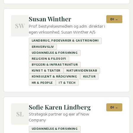
Susan Winther
DI →
SW
Prof. bestyrelsesmedlem og adm. direktør i
egen virksomhed, Susan Winther A/S
LANDBRUG, FØDEVARER & GASTRONOMI
ERHVERVSLIV
UDDANNELSE & FORSKNING
RELIGION & FILOSOFI
BYGGERI & INFRASTRUKTUR
KUNST & TEATER
NATURVIDENSKAB
KONSULENT & RÅDGIVNING
KULTUR
HR & PEOPLE
IT & TECH
Sofie Karen Lindberg
DI →
SL
Strategisk partner og ejer af Now
Company
UDDANNELSE & FORSKNING